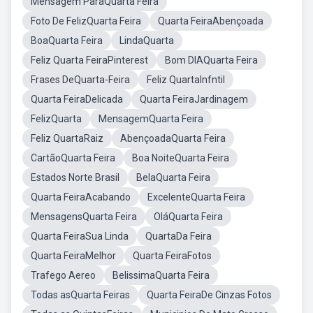
Mensagem ParaQuarta Feira
Foto De FelizQuarta Feira
Quarta FeiraAbençoada
BoaQuarta Feira
LindaQuarta
Feliz Quarta FeiraPinterest
Bom DIAQuarta Feira
Frases DeQuarta-Feira
Feliz QuartaInfntil
Quarta FeiraDelicada
Quarta FeiraJardinagem
FelizQuarta
MensagemQuarta Feira
Feliz QuartaRaiz
AbençoadaQuarta Feira
CartãoQuarta Feira
Boa NoiteQuarta Feira
Estados Norte Brasil
BelaQuarta Feira
Quarta FeiraAcabando
ExcelenteQuarta Feira
MensagensQuarta Feira
OláQuarta Feira
Quarta FeiraSua Linda
QuartaDa Feira
Quarta FeiraMelhor
Quarta FeiraFotos
Trafego Aereo
BelissimaQuarta Feira
Todas asQuarta Feiras
Quarta FeiraDe Cinzas Fotos