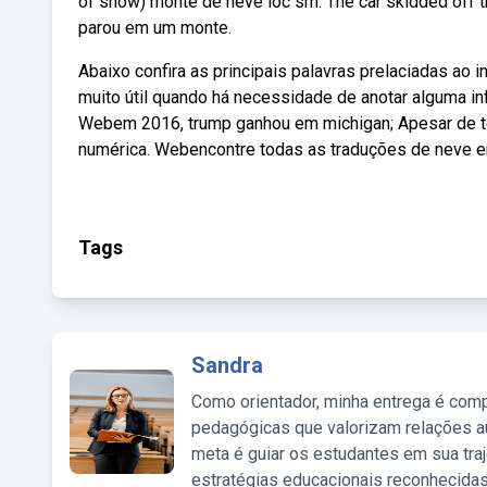
of snow) monte de neve loc sm. The car skidded off t
parou em um monte.
Abaixo confira as principais palavras prelaciadas ao
muito útil quando há necessidade de anotar alguma i
Webem 2016, trump ganhou em michigan; Apesar de 
numérica. Webencontre todas as traduções de neve e
Tags
Sandra
Como orientador, minha entrega é comp
pedagógicas que valorizam relações au
meta é guiar os estudantes em sua traj
estratégias educacionais reconhecidas