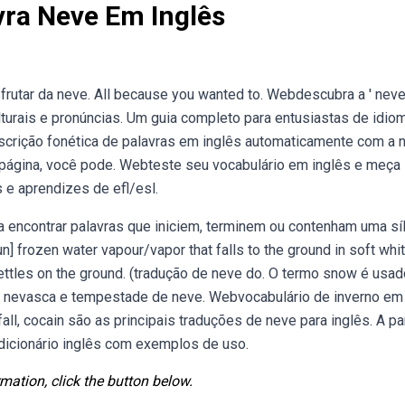
vra Neve Em Inglês
rutar da neve. All because you wanted to. Webdescubra a ' neve
turais e pronúncias. Um guia completo para entusiastas de idio
scrição fonética de palavras em inglês automaticamente com a 
a página, você pode. Webteste seu vocabulário em inglês e meça
 e aprendizes de efl/esl.
 encontrar palavras que iniciem, terminem ou contenham uma sí
frozen water vapour/vapor that falls to the ground in soft whi
 settles on the ground. (tradução de neve do. O termo snow é usa
a nevasca e tempestade de neve. Webvocabulário de inverno em
ll, cocain são as principais traduções de neve para inglês. A pa
dicionário inglês com exemplos de uso.
mation, click the button below.