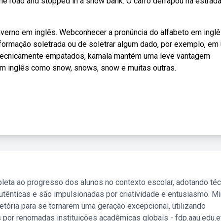
he road and stopped in a snow bank. O carro derrapou na estrada
 inverno em inglês. Webconhecer a pronúncia do alfabeto em inglê
nformação soletrada ou de soletrar algum dado, por exemplo, em
tecnicamente empatados, kamala mantém uma leve vantagem
m inglês como snow, snows, snow e muitas outras.
leta ao progresso dos alunos no contexto escolar, adotando té
tênticas e são impulsionadas por criatividade e entusiasmo. M
etória para se tornarem uma geração excepcional, utilizando
 por renomadas instituições acadêmicas globais - fdp.aau.edu.et