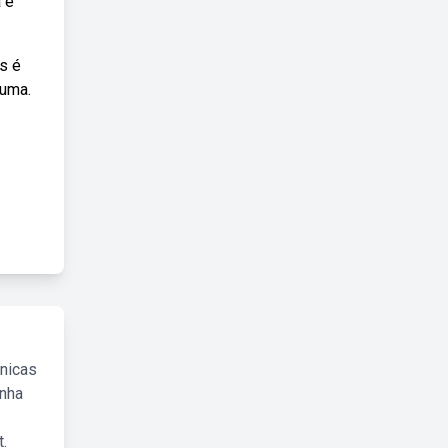
 e
s é
 uma.
cnicas
inha
.