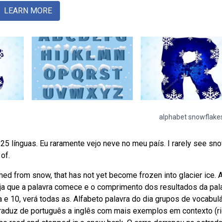
LEARN MORE
alphabet snowflake
5 línguas. Eu raramente vejo neve no meu país. I rarely see sno
of.
med from snow, that has not yet become frozen into glacier ice. 
ja que a palavra comece e o comprimento dos resultados da pal
a e 10, verá todas as. Alfabeto palavra do dia grupos de vocabulá
raduz de português a inglês com mais exemplos em contexto (r