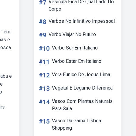
#7
Vesicula Fica De Qual Lado Do
Corpo
#8
Verbos No Infinitivo Impessoal
 ' em
#9
Verbo Viajar No Futuro
mas e
nossa
#10
Verbo Ser Em Italiano
#11
Verbo Estar Em Italiano
#12
Vera Eunice De Jesus Lima
laba e
te
#13
Vegetal E Legume Diferença
do
#14
Vasos Com Plantas Naturais
rte
Para Sala
#15
Vasco Da Gama Lisboa
Shopping