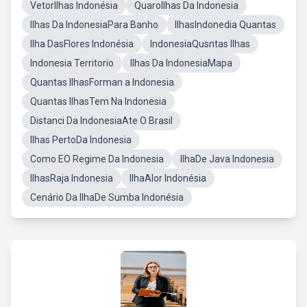
VetorIlhas Indonésia
QuaroIlhas Da Indonesia
Ilhas Da IndonesiaPara Banho
IlhasIndonedia Quantas
Ilha DasFlores Indonésia
IndonesiaQusntas Ilhas
Indonesia Territorio
Ilhas Da IndonesiaMapa
Quantas IlhasForman a Indonesia
Quantas IlhasTem Na Indonesia
Distanci Da IndonesiaAte O Brasil
Ilhas PertoDa Indonesia
Como EO Regime Da Indonesia
IlhaDe Java Indonesia
IlhasRaja Indonesia
IlhaAlor Indonésia
Cenário Da IlhaDe Sumba Indonésia