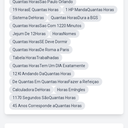
Quantas HorasSao Paulo Orlando
19 HorasE Quantas Horas
1 HP MandaQuantas Horas
Sistema DeHoras
Quantas HorasDura a BGS
Quantas HorasSao Com 1220 Minutos
Jejum De 12Horas
HorasNomes
Quantas HorasSE Deve Dormir
Quantas HorasDe Roma a Paris
Tabela HorasTrabalhadas
Quantas HorasTem Um DIA Exatamente
12 Kl Andando DaQuantas Horas
De Quantas Em Quantas HorasFazer a Refeiçao
Calculadora DeHoras
Horas EmIngles
1170 Segundos SãoQuantas Horas
45 Anos Corresponde aQuantas Horas