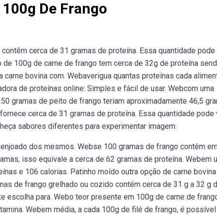
 100g De Frango
contêm cerca de 31 gramas de proteína. Essa quantidade pode 
de 100g de carne de frango tem cerca de 32g de proteína send
a a carne bovina com. Webaverigua quantas proteínas cada alimen
ladora de proteínas online: Simples e fácil de usar. Webcom uma
150 gramas de peito de frango teriam aproximadamente 46,5 gr
fornece cerca de 31 gramas de proteína. Essa quantidade pode v
heça sabores diferentes para experimentar imagem:
o enjoado dos mesmos. Webse 100 gramas de frango contêm e
amas, isso equivale a cerca de 62 gramas de proteína. Webem 
eínas e 106 calorias. Patinho moído outra opção de carne bovina
amas de frango grelhado ou cozido contém cerca de 31 g a 32 g 
nte escolha para. Webo teor presente em 100g de carne de frang
amina. Webem média, a cada 100g de filé de frango, é possível