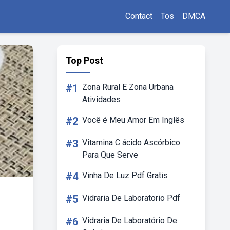
Contact
Tos
DMCA
Top Post
#1
Zona Rural E Zona Urbana
Atividades
#2
Você é Meu Amor Em Inglês
#3
Vitamina C ácido Ascórbico
Para Que Serve
#4
Vinha De Luz Pdf Gratis
#5
Vidraria De Laboratorio Pdf
#6
Vidraria De Laboratório De