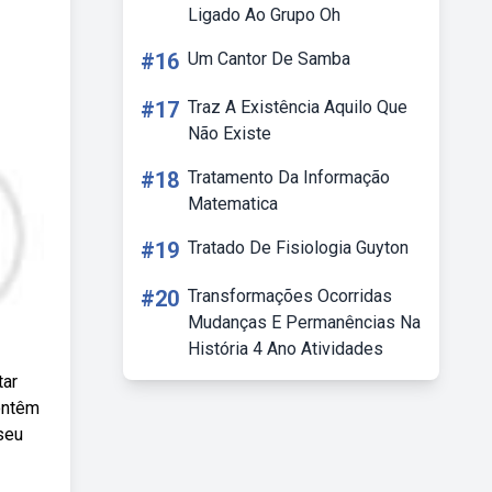
Ligado Ao Grupo Oh
#16
Um Cantor De Samba
#17
Traz A Existência Aquilo Que
Não Existe
#18
Tratamento Da Informação
Matematica
#19
Tratado De Fisiologia Guyton
#20
Transformações Ocorridas
Mudanças E Permanências Na
História 4 Ano Atividades
tar
ontêm
seu