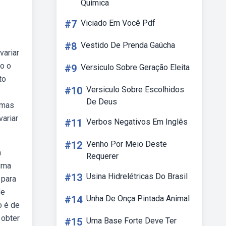
Química
#7
Viciado Em Você Pdf
#8
Vestido De Prenda Gaúcha
variar
o o
#9
Versiculo Sobre Geração Eleita
to
#10
Versiculo Sobre Escolhidos
De Deus
amas
ariar
#11
Verbos Negativos Em Inglês
#12
Venho Por Meio Deste
m
Requerer
uma
#13
Usina Hidrelétricas Do Brasil
 para
de
#14
Unha De Onça Pintada Animal
o é de
 obter
#15
Uma Base Forte Deve Ter