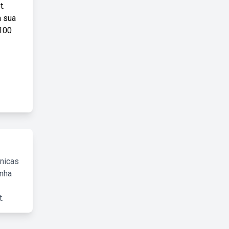
t.
a sua
 100
cnicas
inha
.