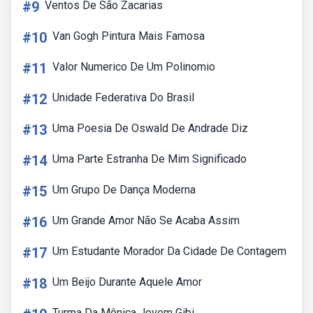
#9
Ventos De São Zacarias
#10
Van Gogh Pintura Mais Famosa
#11
Valor Numerico De Um Polinomio
#12
Unidade Federativa Do Brasil
#13
Uma Poesia De Oswald De Andrade Diz
#14
Uma Parte Estranha De Mim Significado
#15
Um Grupo De Dança Moderna
#16
Um Grande Amor Não Se Acaba Assim
#17
Um Estudante Morador Da Cidade De Contagem
#18
Um Beijo Durante Aquele Amor
Turma Da Mônica Jovem Gibi