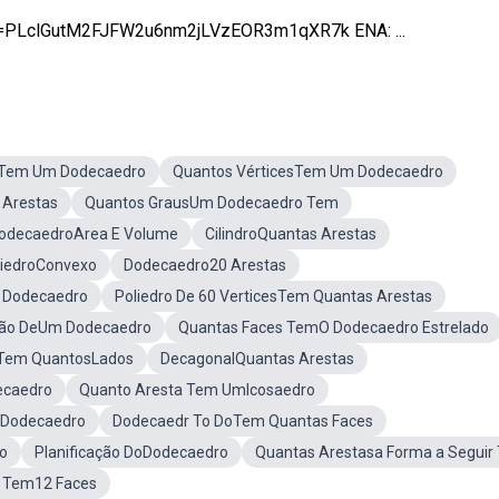
=PLclGutM2FJFW2u6nm2jLVzEOR3m1qXR7k ENA: ...
sTem Um Dodecaedro
Quantos VérticesTem Um Dodecaedro
 Arestas
Quantos GrausUm Dodecaedro Tem
odecaedroArea E Volume
CilindroQuantas Arestas
liedroConvexo
Dodecaedro20 Arestas
Dodecaedro
Poliedro De 60 VerticesTem Quantas Arestas
ação DeUm Dodecaedro
Quantas Faces TemO Dodecaedro Estrelado
 Tem QuantosLados
DecagonalQuantas Arestas
ecaedro
Quanto Aresta Tem UmIcosaedro
 Dodecaedro
Dodecaedr To DoTem Quantas Faces
ro
Planificação DoDodecaedro
Quantas Arestasa Forma a Seguir
 Tem12 Faces