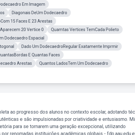
 Dodecaedro Em Imagem
dos
Diagonais DeUm Dodecaedro
oCom 15 Faces E 23 Arestas
Aparecem 20 Vertice 0
Quamtas Vertices TemCada Polieto
Um Dodecaedro Espacial
togonal
Dado Um DodecaedroRegular Exatamente Imprmir
uantasBordas E Quantas Faces
ecaedro Arestas
Quantos LadosTem Um Dodecaedro
leta ao progresso dos alunos no contexto escolar, adotando té
tênticas e são impulsionadas por criatividade e entusiasmo. M
etória para se tornarem uma geração excepcional, utilizando
 por renomadas instituições acadêmicas globais - fdp.aau.edu.et