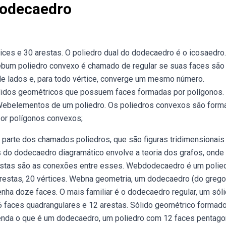
Dodecaedro
es e 30 arestas. O poliedro dual do dodecaedro é o icosaedro
Webum poliedro convexo é chamado de regular se suas faces são
 lados e, para todo vértice, converge um mesmo número.
lidos geométricos que possuem faces formadas por polígonos.
. Webelementos de um poliedro. Os poliedros convexos são for
or polígonos convexos;
parte dos chamados poliedros, que são figuras tridimensionais
 do dodecaedro diagramático envolve a teoria dos grafos, onde
arestas são as conexões entre esses. Webdodecaedro é um polie
restas, 20 vértices. Webna geometria, um dodecaedro (do grego
nha doze faces. O mais familiar é o dodecaedro regular, um sól
 6 faces quadrangulares e 12 arestas. Sólido geométrico formad
prenda o que é um dodecaedro, um poliedro com 12 faces pentago