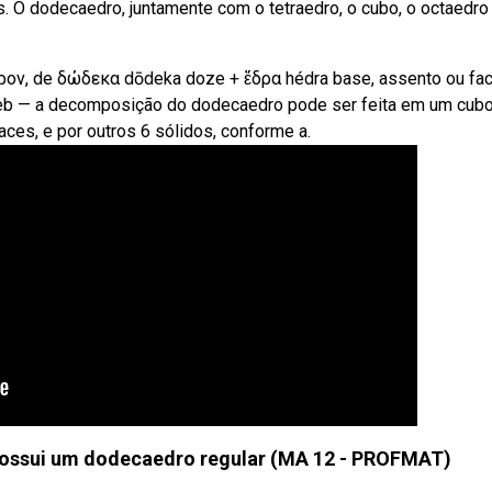
. O dodecaedro, juntamente com o tetraedro, o cubo, o octaedro
ν, de δώδεκα dōdeka doze + ἕδρα hédra base, assento ou fac
eb — a decomposição do dodecaedro pode ser feita em um cubo
ces, e por outros 6 sólidos, conforme a.
possui um dodecaedro regular (MA 12 - PROFMAT)