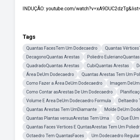
INDUÇÃO: youtube.com/watch?v=xA9DUC2dzTg&list
Tags
Quantas FacesTem Um Dodecaedro
Quantas Vértice
DecagonoQuantas Arestas
Poliedro EulerianoQuantas
QuadradoQuantas Arestas
CubiQuantas Arestas
D
Área DeUm Dodecaedro
Quantas Arestas Tem Um Po
Como Fazer a Área DeUm Dodecaedro
Imagem DeUm 
Como Contar asArestas De Um Dodecaedro
Planific
Volume E Area DeUm Dodecaedro Formula
Deltaedro
Quantas Arestas Tem UmDiamante
Molde DeUm Dod
Quantas Plantas versusArestas Tem Uma
O Que ÉUm
Quantas Faces Vertices E QuntasArestas Tem Um Polied
Octaedro Tem QuantasFaces
Um Dodecaedro Regular