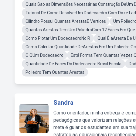
Quais Sao as Dimensões Necessárias Construção DeUm
Tutorial De Como ResolverUm Dodecaedro Com Doze La
Cilindro Possui Quantas ArestasE Vertices
Um Poliedr
Quantas Arestas Tem Um PoliedroCom 12 Faces Em Que 
Como Plotar Um DodecaedroNo R
Qual É aAresta De 
Como Calcular Quantidade DeArestas Em Um Poliedro Oc
O QUm Dodecaedro
Está Forma Tem Quantas Vezes Q
Quantidade De Faces Do Dodecaedro Brasil Escola
Dod
Poliedro Tem Quantas Arestas
Sandra
Como orientador, minha entrega é comp
pedagógicas que valorizam relações au
meta é guiar os estudantes em sua traj
estratégias educacionais reconhecidas