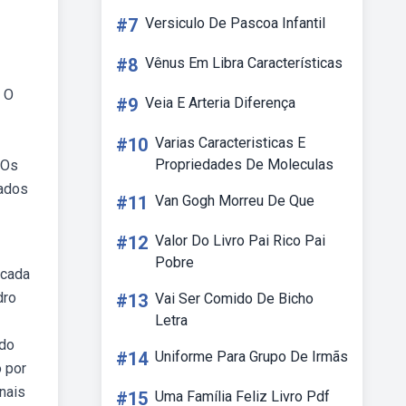
#7
Versiculo De Pascoa Infantil
#8
Vênus Em Libra Características
. O
#9
Veia E Arteria Diferença
#10
Varias Caracteristicas E
Propriedades De Moleculas
 Os
mados
#11
Van Gogh Morreu De Que
#12
Valor Do Livro Pai Rico Pai
Pobre
 cada
dro
#13
Vai Ser Comido De Bicho
Letra
ido
#14
Uniforme Para Grupo De Irmãs
o por
nais
#15
Uma Família Feliz Livro Pdf