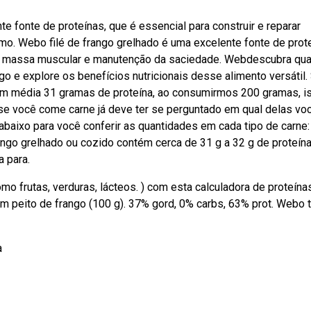
 fonte de proteínas, que é essencial para construir e reparar
omo. Webo filé de frango grelhado é uma excelente fonte de prot
 de massa muscular e manutenção da saciedade. Webdescubra qu
 e explore os benefícios nutricionais desse alimento versátil.
m média 31 gramas de proteína, ao consumirmos 200 gramas, i
se você come carne já deve ter se perguntado em qual delas vo
abaixo para você conferir as quantidades em cada tipo de carne:
ngo grelhado ou cozido contém cerca de 31 g a 32 g de proteína
 para.
o frutas, verduras, lácteos. ) com esta calculadora de proteína
 em peito de frango (100 g). 37% gord, 0% carbs, 63% prot. Webo 
a