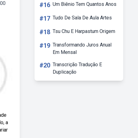
100
#16
Um Biênio Tem Quantos Anos
#17
Tudo De Sala De Aula Artes
#18
Tsu Chu E Harpastum Origem
#19
Transformando Juros Anual
Em Mensal
#20
Transcrição Tradução E
Duplicação
ade
o, a
riar