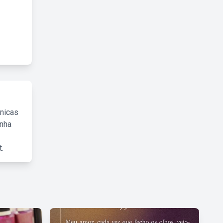
cnicas
inha
.