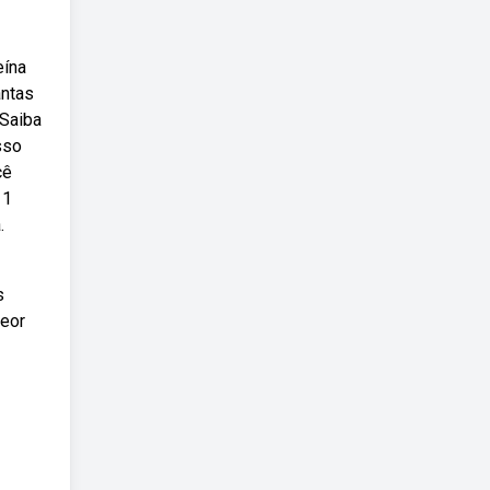
eína
antas
 Saiba
sso
cê
 1
.
s
teor