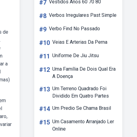
#7
Vestidos Anos 60 70 80
#8
Verbos Irregulares Past Simple
#9
Verbo Find No Passado
s de
.
#10
Veias E Arterias Da Perna
e
#11
Uniforme De Jiu Jitsu
em
ar a
#12
Uma Família De Dois Qual Era
l
A Doença
amas)
#13
Um Terreno Quadrado Foi
Dividido Em Quatro Partes
 em
#14
Um Predio Se Chama Brasil
l
ro,.
#15
Um Casamento Arranjado Ler
variar
Online