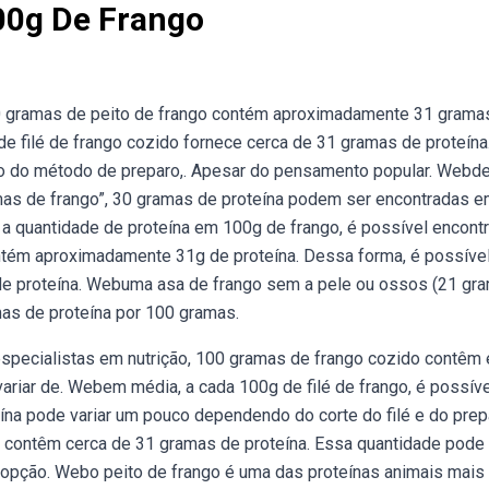
00g De Frango
 gramas de peito de frango contém aproximadamente 31 grama
e filé de frango cozido fornece cerca de 31 gramas de proteína
o do método de preparo,. Apesar do pensamento popular. Webd
mas de frango”, 30 gramas de proteína podem ser encontradas 
a quantidade de proteína em 100g de frango, é possível encontr
tém aproximadamente 31g de proteína. Dessa forma, é possíve
 de proteína. Webuma asa de frango sem a pele ou ossos (21 gr
mas de proteína por 100 gramas.
pecialistas em nutrição, 100 gramas de frango cozido contêm
riar de. Webem média, a cada 100g de filé de frango, é possíve
ína pode variar um pouco dependendo do corte do filé e do prepa
contêm cerca de 31 gramas de proteína. Essa quantidade pode 
opção. Webo peito de frango é uma das proteínas animais mais