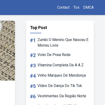
Contact
Tos
DMCA
Top Post
#1
Zumbi O Menino Que Nasceu E
Morreu Livre
#2
Volei De Praia Rede
#3
Vitamina Completa De A A Z
#4
Vinho Marques De Mendonça
#5
Vídeo De Dança Do Tik Tok
#6
Vestimentas Da Região Norte