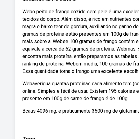
Webo peito de frango cozido sem pele é uma excelente
tecidos do corpo. Além disso, é rico em nutrientes c
magra e baixo teor de gordura, auxiliando no ganho
gramas de proteína estão presentes em 100g de frango
mais sobre a. Webse 100 gramas de frango contêm e
equivale a cerca de 62 gramas de proteína. Webmas, 
encontra mais proteína, então preparamos as tabelas 
ranking de proteína. Webem média, 100 gramas de fra
Essa quantidade torna o frango uma excelente escolha
Webaverigua quantas proteínas cada alimento tem (com
online: Simples e fácil de usar. Existem 195 calorias
presente em 100g de carne de frango é de 100g:
Bcaas 4096 mg, e praticamente 3500 mg de glutamin
Tags