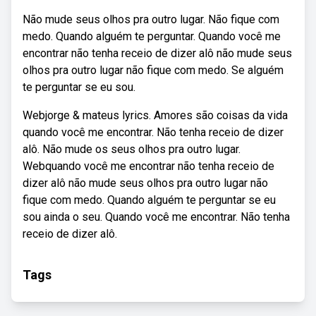
Não mude seus olhos pra outro lugar. Não fique com
medo. Quando alguém te perguntar. Quando você me
encontrar não tenha receio de dizer alô não mude seus
olhos pra outro lugar não fique com medo. Se alguém
te perguntar se eu sou.
Webjorge & mateus lyrics. Amores são coisas da vida
quando você me encontrar. Não tenha receio de dizer
alô. Não mude os seus olhos pra outro lugar.
Webquando você me encontrar não tenha receio de
dizer alô não mude seus olhos pra outro lugar não
fique com medo. Quando alguém te perguntar se eu
sou ainda o seu. Quando você me encontrar. Não tenha
receio de dizer alô.
Tags