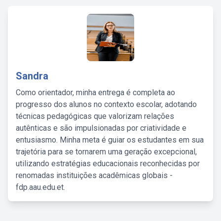
Sandra
Como orientador, minha entrega é completa ao
progresso dos alunos no contexto escolar, adotando
técnicas pedagógicas que valorizam relações
autênticas e são impulsionadas por criatividade e
entusiasmo. Minha meta é guiar os estudantes em sua
trajetória para se tornarem uma geração excepcional,
utilizando estratégias educacionais reconhecidas por
renomadas instituições acadêmicas globais -
fdp.aau.edu.et.