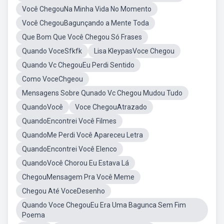
Você ChegouNa Minha Vida No Momento
Você ChegouBagunçando a Mente Toda
Que Bom Que Você Chegou Só Frases
Quando VoceSfkfk
Lisa KleypasVoce Chegou
Quando Vc ChegouEu Perdi Sentido
Como VoceChgeou
Mensagens Sobre Qunado Vc Chegou Mudou Tudo
QuandoVocê
Voce ChegouAtrazado
QuandoEncontrei Você Filmes
QuandoMe Perdi Você Apareceu Letra
QuandoEncontrei Você Elenco
QuandoVocê Chorou Eu Estava Lá
ChegouMensagem Pra Você Meme
Chegou Até VoceDesenho
Quando Voce ChegouEu Era Uma Bagunca Sem Fim
Poema