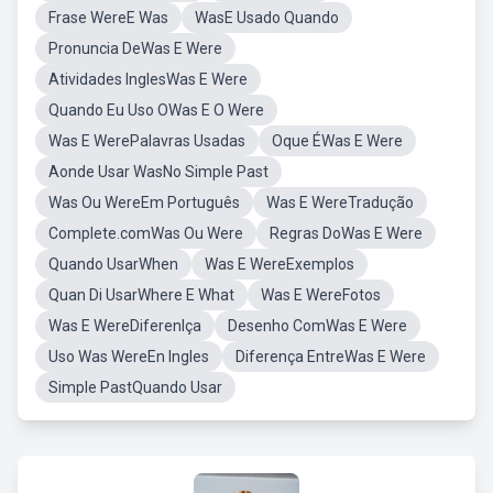
Frase WereE Was
WasE Usado Quando
Pronuncia DeWas E Were
Atividades InglesWas E Were
Quando Eu Uso OWas E O Were
Was E WerePalavras Usadas
Oque ÉWas E Were
Aonde Usar WasNo Simple Past
Was Ou WereEm Português
Was E WereTradução
Complete.comWas Ou Were
Regras DoWas E Were
Quando UsarWhen
Was E WereExemplos
Quan Di UsarWhere E What
Was E WereFotos
Was E WereDiferenlça
Desenho ComWas E Were
Uso Was WereEn Ingles
Diferença EntreWas E Were
Simple PastQuando Usar