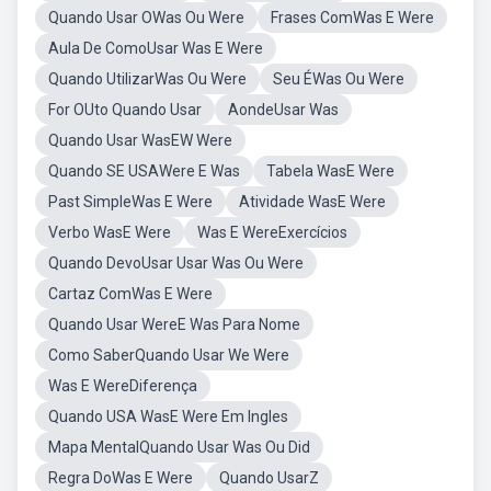
Quando Usar OWas Ou Were
Frases ComWas E Were
Aula De ComoUsar Was E Were
Quando UtilizarWas Ou Were
Seu ÉWas Ou Were
For OUto Quando Usar
AondeUsar Was
Quando Usar WasEW Were
Quando SE USAWere E Was
Tabela WasE Were
Past SimpleWas E Were
Atividade WasE Were
Verbo WasE Were
Was E WereExercícios
Quando DevoUsar Usar Was Ou Were
Cartaz ComWas E Were
Quando Usar WereE Was Para Nome
Como SaberQuando Usar We Were
Was E WereDiferença
Quando USA WasE Were Em Ingles
Mapa MentalQuando Usar Was Ou Did
Regra DoWas E Were
Quando UsarZ