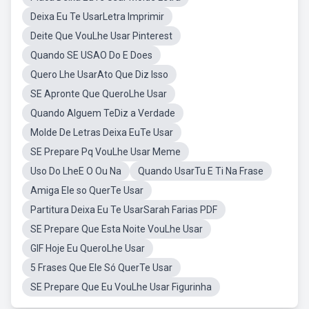
Deixa Eu Te UsarLetra Imprimir
Deite Que VouLhe Usar Pinterest
Quando SE USAO Do E Does
Quero Lhe UsarAto Que Diz Isso
SE Apronte Que QueroLhe Usar
Quando Alguem TeDiz a Verdade
Molde De Letras Deixa EuTe Usar
SE Prepare Pq VouLhe Usar Meme
Uso Do LheE O Ou Na
Quando UsarTu E Ti Na Frase
Amiga Ele so QuerTe Usar
Partitura Deixa Eu Te UsarSarah Farias PDF
SE Prepare Que Esta Noite VouLhe Usar
GIF Hoje Eu QueroLhe Usar
5 Frases Que Ele Só QuerTe Usar
SE Prepare Que Eu VouLhe Usar Figurinha