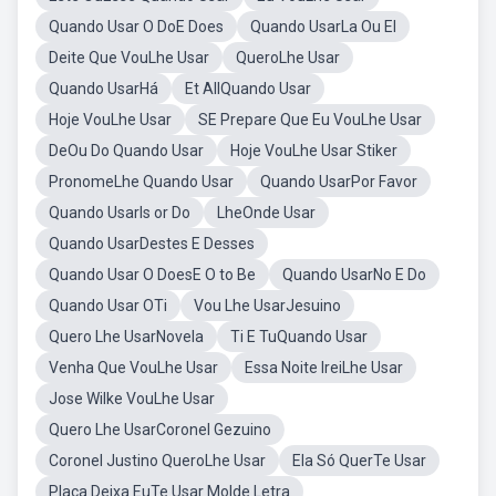
Quando Usar O DoE Does
Quando UsarLa Ou El
Deite Que VouLhe Usar
QueroLhe Usar
Quando UsarHá
Et AllQuando Usar
Hoje VouLhe Usar
SE Prepare Que Eu VouLhe Usar
DeOu Do Quando Usar
Hoje VouLhe Usar Stiker
PronomeLhe Quando Usar
Quando UsarPor Favor
Quando UsarIs or Do
LheOnde Usar
Quando UsarDestes E Desses
Quando Usar O DoesE O to Be
Quando UsarNo E Do
Quando Usar OTi
Vou Lhe UsarJesuino
Quero Lhe UsarNovela
Ti E TuQuando Usar
Venha Que VouLhe Usar
Essa Noite IreiLhe Usar
Jose Wilke VouLhe Usar
Quero Lhe UsarCoronel Gezuino
Coronel Justino QueroLhe Usar
Ela Só QuerTe Usar
Placa Deixa EuTe Usar Molde Letra