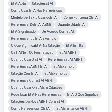
Et AlAbtn
CitaçõesEt Al
Como Usar Et AlNas Referências
Modelo De Texto UsandoEt Al
Como Funciona OEt Al
Referencial DeEt Al ABNB
Quando UdarEt Al
Et AlSignificado
De Acordo ComEt Al
Referenciando Et AlExemplo
O Que SignificaEt Al Na Citação
Et AlEm Ita
OET AlNo TCC Formataçao
Et Al ABNT
Quando UsarO Et Al
ReferênciaEt Al ABNT
ReferênciasABNT Et Al
Et AlExemplo
Citação ComEt Al
Et AlExemplos
Referencia ComEt Al ABNT
Quando Usar O Et AlEm Citações
Pode Usar Et AlNas Referencias
Et AlO Que Significa
Citações Da NovaABNT Com Et Al
Como Refreenciar OETAl
Et AlEm Italico ABNT