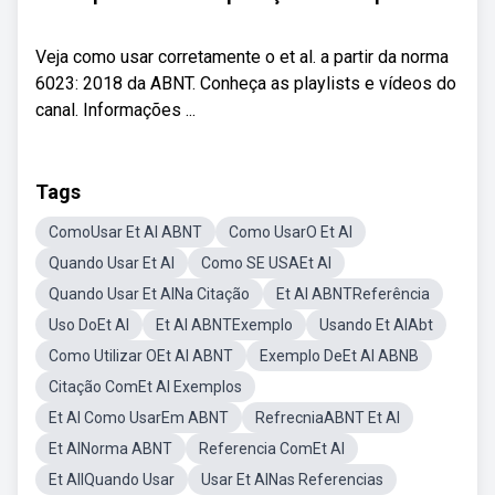
Veja como usar corretamente o et al. a partir da norma
6023: 2018 da ABNT. Conheça as playlists e vídeos do
canal. Informações ...
Tags
ComoUsar Et Al ABNT
Como UsarO Et Al
Quando Usar Et Al
Como SE USAEt Al
Quando Usar Et AlNa Citação
Et Al ABNTReferência
Uso DoEt Al
Et Al ABNTExemplo
Usando Et AlAbt
Como Utilizar OEt Al ABNT
Exemplo DeEt Al ABNB
Citação ComEt Al Exemplos
Et Al Como UsarEm ABNT
RefrecniaABNT Et Al
Et AlNorma ABNT
Referencia ComEt Al
Et AllQuando Usar
Usar Et AlNas Referencias