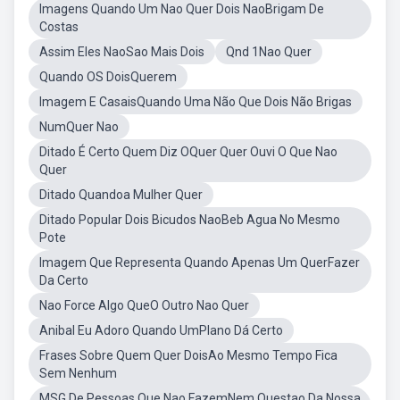
Imagens Quando Um Nao Quer Dois NaoBrigam De
Costas
Assim Eles NaoSao Mais Dois
Qnd 1Nao Quer
Quando OS DoisQuerem
Imagem E CasaisQuando Uma Não Que Dois Não Brigas
NumQuer Nao
Ditado É Certo Quem Diz OQuer Quer Ouvi O Que Nao
Quer
Ditado Quandoa Mulher Quer
Ditado Popular Dois Bicudos NaoBeb Agua No Mesmo
Pote
Imagem Que Representa Quando Apenas Um QuerFazer
Da Certo
Nao Force Algo QueO Outro Nao Quer
Anibal Eu Adoro Quando UmPlano Dá Certo
Frases Sobre Quem Quer DoisAo Mesmo Tempo Fica
Sem Nenhum
MSG De Pessoas Que Nao FazemNem Questao Da Nossa