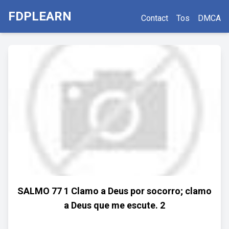
FDPLEARN
Contact
Tos
DMCA
SALMO 77 1 Clamo a Deus por socorro; clamo
a Deus que me escute. 2