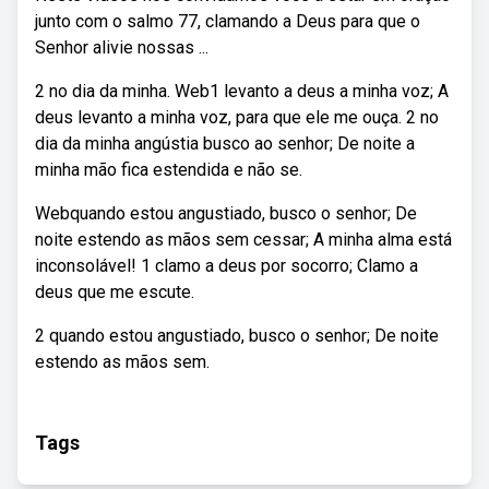
junto com o salmo 77, clamando a Deus para que o
Senhor alivie nossas ...
2 no dia da minha. Web1 levanto a deus a minha voz; A
deus levanto a minha voz, para que ele me ouça. 2 no
dia da minha angústia busco ao senhor; De noite a
minha mão fica estendida e não se.
Webquando estou angustiado, busco o senhor; De
noite estendo as mãos sem cessar; A minha alma está
inconsolável! 1 clamo a deus por socorro; Clamo a
deus que me escute.
2 quando estou angustiado, busco o senhor; De noite
estendo as mãos sem.
Tags