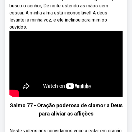
busco o senhor; De noite estendo as mãos sem
cessar; A minha alma está inconsolável! A deus
levantei a minha voz, e ele inclinou para mim os
ouvidos.
Salmo 77 - Oração poderosa de clamor a Deus
para aliviar as aflições
Neste vídeos nós convidamos você a estar em oração