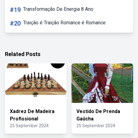
#19
Transformação De Energia 8 Ano
#20
Traição é Traição Romance é Romance
Related Posts
Xadrez De Madeira
Vestido De Prenda
Profissional
Gaúcha
25 September 2024
25 September 2024