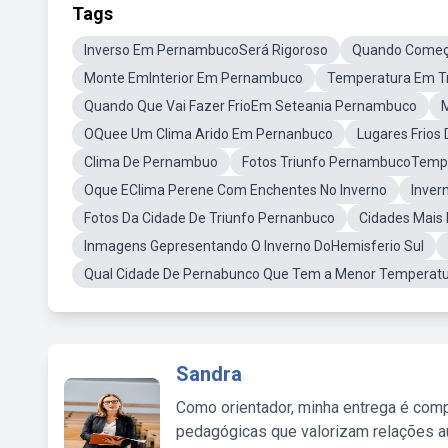
Tags
Inverso Em PernambucoSerá Rigoroso
Quando Começ
Monte EmInterior Em Pernambuco
Temperatura Em Tr
Quando Que Vai Fazer FrioEm Seteania Pernambuco
OQuee Um Clima Arido Em Pernanbuco
Lugares Frio
Clima De Pernambuo
Fotos Triunfo PernambucoTempo
Oque EClima Perene Com Enchentes No Inverno
Inver
Fotos Da Cidade De Triunfo Pernanbuco
Cidades Mais
Inmagens Gepresentando O Inverno DoHemisferio Sul
Qual Cidade De Pernabunco Que Tem a Menor Temperat
Sandra
Como orientador, minha entrega é comp
pedagógicas que valorizam relações au