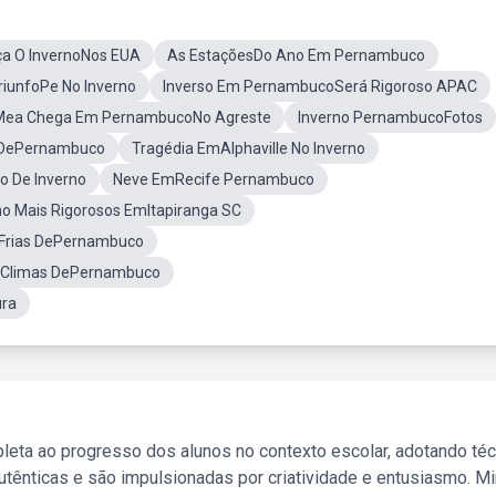
a O InvernoNos EUA
As EstaçõesDo Ano Em Pernambuco
iunfoPe No Inverno
Inverso Em PernambucoSerá Rigoroso APAC
Mea Chega Em PernambucoNo Agreste
Inverno PernambucoFotos
s DePernambuco
Tragédia EmAlphaville No Inverno
 De Inverno
Neve EmRecife Pernambuco
no Mais Rigorosos EmItapiranga SC
 Frias DePernambuco
Climas DePernambuco
ura
leta ao progresso dos alunos no contexto escolar, adotando té
tênticas e são impulsionadas por criatividade e entusiasmo. M