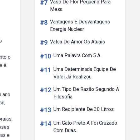
#7
Vaso De Flor Pequeno Para
Mesa
#8
Vantagens E Desvantagens
Energia Nuclear
s
#9
Valsa Do Amor Os Atuais
#10
Uma Palavra Com 5 A
nto o
e é.
#11
Uma Determinada Equipe De
Vôlei Já Realizou
#12
Um Tipo De Razão Segundo A
o ano
Filosofia
il,
#13
Um Recipiente De 30 Litros
raias,
#14
Um Gato Preto A Foi Cruzado
meses
Com Duas
ras e