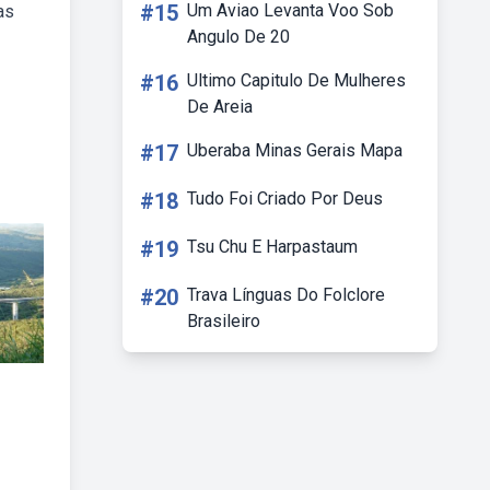
#15
Um Aviao Levanta Voo Sob
as
Angulo De 20
#16
Ultimo Capitulo De Mulheres
De Areia
#17
Uberaba Minas Gerais Mapa
#18
Tudo Foi Criado Por Deus
#19
Tsu Chu E Harpastaum
#20
Trava Línguas Do Folclore
Brasileiro