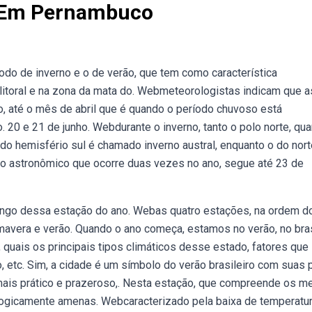
 Em Pernambuco
odo de inverno e o de verão, que tem como característica
litoral e na zona da mata do. Webmeteorologistas indicam que a
, até o mês de abril que é quando o período chuvoso está
. 20 e 21 de junho. Webdurante o inverno, tanto o polo norte, qua
 do hemisfério sul é chamado inverno austral, enquanto o do nort
no astronômico que ocorre duas vezes no ano, segue até 23 de
ngo dessa estação do ano. Webas quatro estações, na ordem d
imavera e verão. Quando o ano começa, estamos no verão, no bras
quais os principais tipos climáticos desse estado, fatores que
etc. Sim, a cidade é um símbolo do verão brasileiro com suas p
s mais prático e prazeroso,. Nesta estação, que compreende os 
tologicamente amenas. Webcaracterizado pela baixa de temperatu