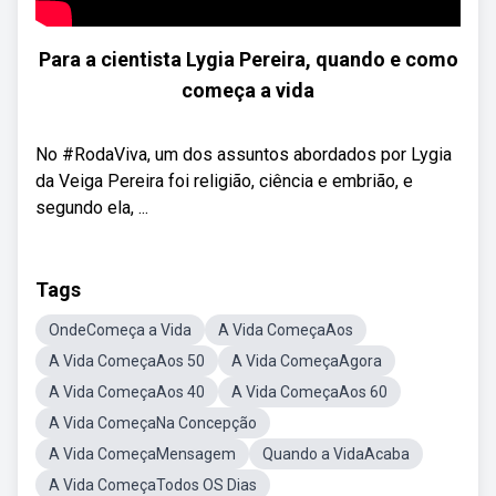
Para a cientista Lygia Pereira, quando e como
começa a vida
No #RodaViva, um dos assuntos abordados por Lygia
da Veiga Pereira foi religião, ciência e embrião, e
segundo ela, ...
Tags
OndeComeça a Vida
A Vida ComeçaAos
A Vida ComeçaAos 50
A Vida ComeçaAgora
A Vida ComeçaAos 40
A Vida ComeçaAos 60
A Vida ComeçaNa Concepção
A Vida ComeçaMensagem
Quando a VidaAcaba
A Vida ComeçaTodos OS Dias