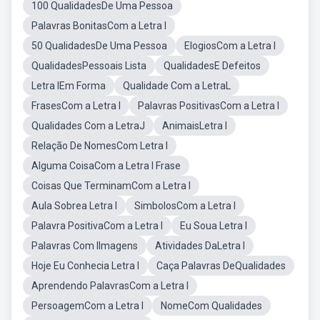
100 QualidadesDe Uma Pessoa
Palavras BonitasCom a Letra I
50 QualidadesDe Uma Pessoa
ElogiosCom a Letra I
QualidadesPessoais Lista
QualidadesE Defeitos
Letra IEm Forma
Qualidade Com a LetraL
FrasesCom a Letra I
Palavras PositivasCom a Letra I
Qualidades Com a LetraJ
AnimaisLetra I
Relação De NomesCom Letra I
Alguma CoisaCom a Letra I Frase
Coisas Que TerminamCom a Letra I
Aula Sobrea Letra I
SimbolosCom a Letra I
Palavra PositivaCom a Letra I
Eu Soua Letra I
Palavras Com IImagens
Atividades DaLetra I
Hoje Eu Conhecia Letra I
Caça Palavras DeQualidades
Aprendendo PalavrasCom a Letra I
PersoagemCom a Letra I
NomeCom Qualidades