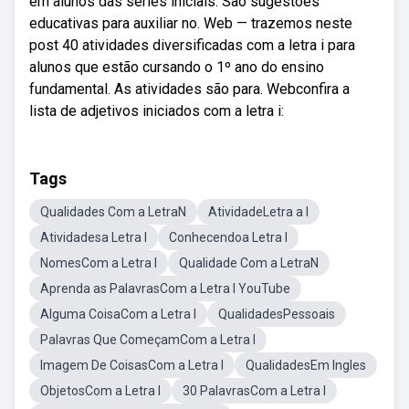
em alunos das series iniciais. São sugestões
educativas para auxiliar no. Web — trazemos neste
post 40 atividades diversificadas com a letra i para
alunos que estão cursando o 1º ano do ensino
fundamental. As atividades são para. Webconfira a
lista de adjetivos iniciados com a letra i:
Tags
Qualidades Com a LetraN
AtividadeLetra a I
Atividadesa Letra I
Conhecendoa Letra I
NomesCom a Letra I
Qualidade Com a LetraN
Aprenda as PalavrasCom a Letra I YouTube
Alguma CoisaCom a Letra I
QualidadesPessoais
Palavras Que ComeçamCom a Letra I
Imagem De CoisasCom a Letra I
QualidadesEm Ingles
ObjetosCom a Letra I
30 PalavrasCom a Letra I