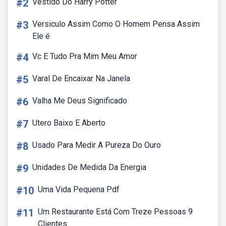
#2
Vestido Do Harry Potter
#3
Versiculo Assim Como O Homem Pensa Assim
Ele é
#4
Vc E Tudo Pra Mim Meu Amor
#5
Varal De Encaixar Na Janela
#6
Valha Me Deus Significado
#7
Utero Baixo E Aberto
#8
Usado Para Medir A Pureza Do Ouro
#9
Unidades De Medida Da Energia
#10
Uma Vida Pequena Pdf
#11
Um Restaurante Está Com Treze Pessoas 9
Clientes