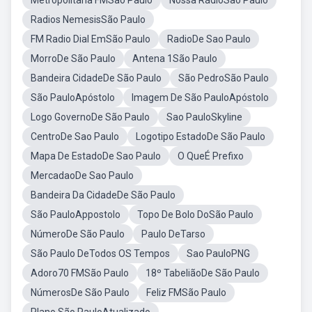
Metropolitana FMSão Paulo
Nossa RádioSão Paulo
Radios NemesisSão Paulo
FM Radio Dial EmSão Paulo
RadioDe Sao Paulo
MorroDe São Paulo
Antena 1São Paulo
Bandeira CidadeDe São Paulo
São PedroSão Paulo
São PauloApóstolo
Imagem De São PauloApóstolo
Logo GovernoDe São Paulo
Sao PauloSkyline
CentroDe Sao Paulo
Logotipo EstadoDe São Paulo
Mapa De EstadoDe Sao Paulo
O QueÉ Prefixo
MercadaoDe Sao Paulo
Bandeira Da CidadeDe São Paulo
São PauloAppostolo
Topo De Bolo DoSão Paulo
NúmeroDe São Paulo
Paulo DeTarso
São Paulo DeTodos OS Tempos
Sao PauloPNG
Adoro70 FMSão Paulo
18º TabeliãoDe São Paulo
NúmerosDe São Paulo
Feliz FMSão Paulo