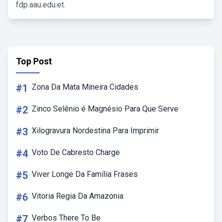
fdp.aau.edu.et.
Top Post
#1
Zona Da Mata Mineira Cidades
#2
Zinco Selênio é Magnésio Para Que Serve
#3
Xilogravura Nordestina Para Imprimir
#4
Voto De Cabresto Charge
#5
Viver Longe Da Família Frases
#6
Vitoria Regia Da Amazonia
#7
Verbos There To Be