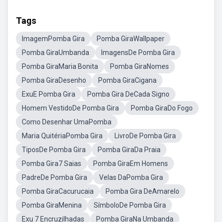
Tags
ImagemPomba Gira
Pomba GiraWallpaper
Pomba GiraUmbanda
ImagensDe Pomba Gira
Pomba GiraMaria Bonita
Pomba GiraNomes
Pomba GiraDesenho
Pomba GiraCigana
ExuE Pomba Gira
Pomba Gira DeCada Signo
Homem VestidoDe Pomba Gira
Pomba GiraDo Fogo
Como Desenhar UmaPomba
Maria QuitériaPomba Gira
LivroDe Pomba Gira
TiposDe Pomba Gira
Pomba GiraDa Praia
Pomba Gira7 Saias
Pomba GiraEm Homens
PadreDe Pomba Gira
Velas DaPomba Gira
Pomba GiraCacurucaia
Pomba Gira DeAmarelo
Pomba GiraMenina
SímboloDe Pomba Gira
Exu 7 Encruzilhadas
Pomba GiraNa Umbanda