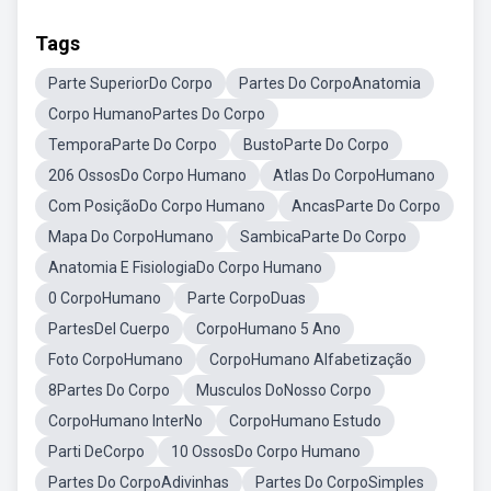
Tags
Parte SuperiorDo Corpo
Partes Do CorpoAnatomia
Corpo HumanoPartes Do Corpo
TemporaParte Do Corpo
BustoParte Do Corpo
206 OssosDo Corpo Humano
Atlas Do CorpoHumano
Com PosiçãoDo Corpo Humano
AncasParte Do Corpo
Mapa Do CorpoHumano
SambicaParte Do Corpo
Anatomia E FisiologiaDo Corpo Humano
0 CorpoHumano
Parte CorpoDuas
PartesDel Cuerpo
CorpoHumano 5 Ano
Foto CorpoHumano
CorpoHumano Alfabetização
8Partes Do Corpo
Musculos DoNosso Corpo
CorpoHumano InterNo
CorpoHumano Estudo
Parti DeCorpo
10 OssosDo Corpo Humano
Partes Do CorpoAdivinhas
Partes Do CorpoSimples