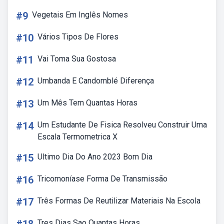
#9
Vegetais Em Inglês Nomes
#10
Vários Tipos De Flores
#11
Vai Toma Sua Gostosa
#12
Umbanda E Candomblé Diferença
#13
Um Mês Tem Quantas Horas
#14
Um Estudante De Fisica Resolveu Construir Uma
Escala Termometrica X
#15
Ultimo Dia Do Ano 2023 Bom Dia
#16
Tricomoníase Forma De Transmissão
#17
Três Formas De Reutilizar Materiais Na Escola
Tres Dias Sao Quantas Horas