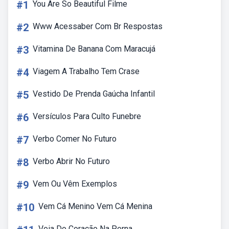
#1
You Are So Beautiful Filme
#2
Www Acessaber Com Br Respostas
#3
Vitamina De Banana Com Maracujá
#4
Viagem A Trabalho Tem Crase
#5
Vestido De Prenda Gaúcha Infantil
#6
Versículos Para Culto Funebre
#7
Verbo Comer No Futuro
#8
Verbo Abrir No Futuro
#9
Vem Ou Vêm Exemplos
#10
Vem Cá Menino Vem Cá Menina
Veia Do Coração Na Perna