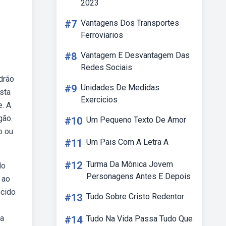
2023
#7
Vantagens Dos Transportes
Ferroviarios
#8
Vantagem E Desvantagem Das
Redes Sociais
drão
#9
Unidades De Medidas
sta
Exercicios
e. A
gão.
#10
Um Pequeno Texto De Amor
o ou
#11
Um Pais Com A Letra A
#12
Turma Da Mônica Jovem
do
Personagens Antes E Depois
 ao
ecido
#13
Tudo Sobre Cristo Redentor
ma
#14
Tudo Na Vida Passa Tudo Que