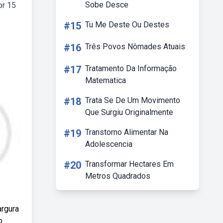
Sobe Desce
or 15
#15
Tu Me Deste Ou Destes
#16
Três Povos Nômades Atuais
#17
Tratamento Da Informação
Matematica
#18
Trata Se De Um Movimento
Que Surgiu Originalmente
#19
Transtorno Alimentar Na
Adolescencia
#20
Transformar Hectares Em
Metros Quadrados
argura
o