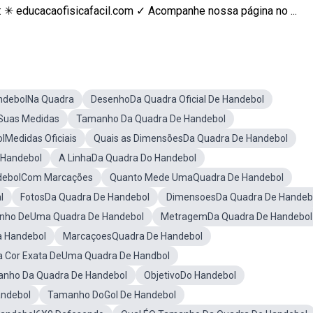
: ✳ educacaofisicafacil.com ✓ Acompanhe nossa página no ...
ndebolNa Quadra
DesenhoDa Quadra Oficial De Handebol
Suas Medidas
Tamanho Da Quadra De Handebol
lMedidas Oficiais
Quais as DimensõesDa Quadra De Handebol
 Handebol
A LinhaDa Quadra Do Handebol
debolCom Marcações
Quanto Mede UmaQuadra De Handebol
l
FotosDa Quadra De Handebol
DimensoesDa Quadra De Handeb
nho DeUma Quadra De Handebol
MetragemDa Quadra De Handebol
a Handebol
MarcaçoesQuadra De Handebol
a Cor Exata DeUma Quadra De Handbol
nho Da Quadra De Handebol
ObjetivoDo Handebol
andebol
Tamanho DoGol De Handebol