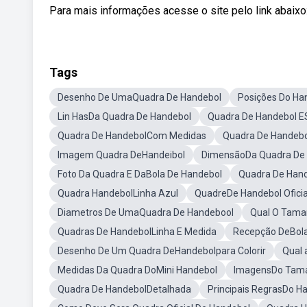
Para mais informações acesse o site pelo link abaixo
Tags
Desenho De UmaQuadra De Handebol
Posições Do Ha
Lin HasDa Quadra De Handebol
Quadra De Handebol E
Quadra De HandebolCom Medidas
Quadra De Handebo
Imagem Quadra DeHandeibol
DimensãoDa Quadra De
Foto Da Quadra E DaBola De Handebol
Quadra De Han
Quadra HandebolLinha Azul
QuadreDe Handebol Oficia
Diametros De UmaQuadra De Handebool
Qual O Tama
Quadras De HandebolLinha E Medida
Recepção DeBol
Desenho De Um Quadra DeHandebolpara Colorir
Qual 
Medidas Da Quadra DoMini Handebol
ImagensDo Tama
Quadra De HandebolDetalhada
Principais RegrasDo H