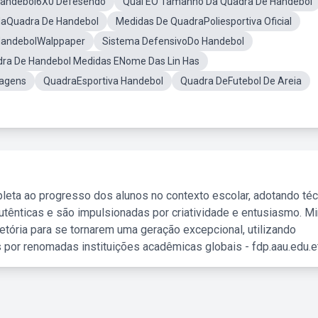
Handebol6X0 Defesendo
Qual ÉO Tamanho Da Quadra De Handebol
NaQuadra De Handebol
Medidas De QuadraPoliesportiva Oficial
HandebolWalppaper
Sistema DefensivoDo Handebol
ra De Handebol Medidas ENome Das Lin Has
ragens
QuadraEsportiva Handebol
Quadra DeFutebol De Areia
leta ao progresso dos alunos no contexto escolar, adotando té
tênticas e são impulsionadas por criatividade e entusiasmo. M
etória para se tornarem uma geração excepcional, utilizando
 por renomadas instituições acadêmicas globais - fdp.aau.edu.et