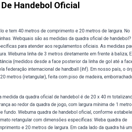
De Handebol Oficial
lo e tem 40 metros de comprimento e 20 metros de largura. No
inhas. Webquais são as medidas da quadra oficial de handebol?
íficas para atender aos regulamentos oficiais. As medidas pa
ra. Webuma linha de 3 metros diretamente em frente à baliza; E
stância (medidos desde a face posterior da linha de gol até a fac
 federação internacional de handball (ihf). Em nosso país, o ór
20 metros (retangular), feita com piso de madeira, emborrachad
a medida da quadra oficial de handebol é de 20 x 40 m totalizan
nça ao redor da quadra de jogo, com largura mínima de 1 metro
s de fundo. Webuma quadra de handebol oficial, conforme estabel
formato retangular com dimensões específicas: Weba quadra de
mprimento e 20 metros de largura. Em cada lado da quadra há u