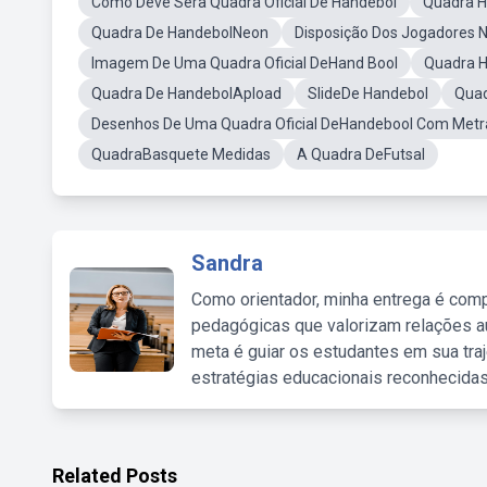
Como Deve Sera Quadra Oficial De Handebol
Quadra 
Quadra De HandebolNeon
Disposição Dos Jogadores 
Imagem De Uma Quadra Oficial DeHand Bool
Quadra 
Quadra De HandebolApload
SlideDe Handebol
Quad
Desenhos De Uma Quadra Oficial DeHandebool Com Met
QuadraBasquete Medidas
A Quadra DeFutsal
Sandra
Como orientador, minha entrega é comp
pedagógicas que valorizam relações au
meta é guiar os estudantes em sua traj
estratégias educacionais reconhecidas
Related Posts