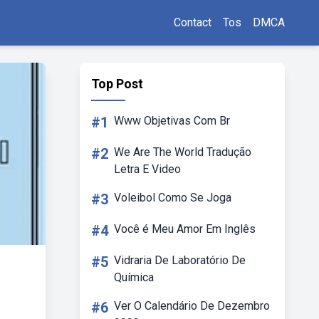
Contact
Tos
DMCA
Top Post
#1
Www Objetivas Com Br
#2
We Are The World Tradução
Letra E Video
#3
Voleibol Como Se Joga
#4
Você é Meu Amor Em Inglês
#5
Vidraria De Laboratório De
Química
#6
Ver O Calendário De Dezembro