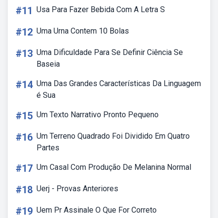
#11
Usa Para Fazer Bebida Com A Letra S
#12
Uma Urna Contem 10 Bolas
#13
Uma Dificuldade Para Se Definir Ciência Se
Baseia
#14
Uma Das Grandes Características Da Linguagem
é Sua
#15
Um Texto Narrativo Pronto Pequeno
#16
Um Terreno Quadrado Foi Dividido Em Quatro
Partes
#17
Um Casal Com Produção De Melanina Normal
#18
Uerj - Provas Anteriores
#19
Uem Pr Assinale O Que For Correto