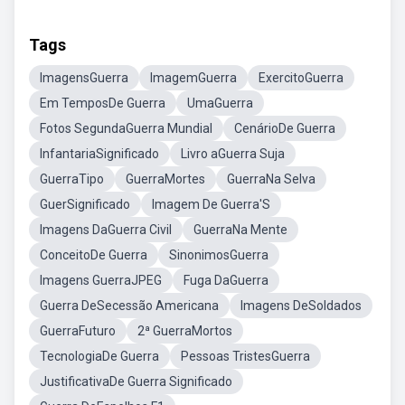
Tags
ImagensGuerra
ImagemGuerra
ExercitoGuerra
Em TemposDe Guerra
UmaGuerra
Fotos SegundaGuerra Mundial
CenárioDe Guerra
InfantariaSignificado
Livro aGuerra Suja
GuerraTipo
GuerraMortes
GuerraNa Selva
GuerSignificado
Imagem De Guerra'S
Imagens DaGuerra Civil
GuerraNa Mente
ConceitoDe Guerra
SinonimosGuerra
Imagens GuerraJPEG
Fuga DaGuerra
Guerra DeSecessão Americana
Imagens DeSoldados
GuerraFuturo
2ª GuerraMortos
TecnologiaDe Guerra
Pessoas TristesGuerra
JustificativaDe Guerra Significado