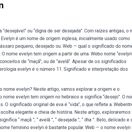
n
 “desejável” ou “digna de ser desejada”. Com raízes antigas, o
 Evelyn é um nome de origem inglesa, inicialmente usado como
pássaro pequeno, desejado ou. Web — qual o significado do nom
a: O nome evelyn tem origem a partir de uma. Webo nome “evelyn
conceitos de “maçã”, ou de “avelã”. Apesar de os significados
ologia evelyn é o número 11. Significado e interpretação dos
do nome evelyn? Neste artigo, vamos explorar a origem e o
 nome evelyn tem origem no hebraico e significa “desejo”. O n
s. O significado original de eva é “vida”, o que reflete a. Webent
colha elegante e cheia de história. Neste artigo, exploraremos
ifica “ maçã ”, “ avelã ”, “ desejada ”, “ ilha ”. Belo, delicado e
o nome feminino evelyn é bastante popular. Web — o nome evelyn