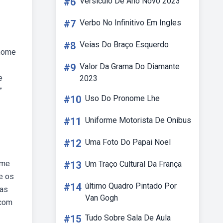
#6
Versículo De Ano Novo 2023
#7
Verbo No Infinitivo Em Ingles
#8
Veias Do Braço Esquerdo
 nome
#9
Valor Da Grama Do Diamante
e
2023
”
#10
Uso Do Pronome Lhe
#11
Uniforme Motorista De Onibus
#12
Uma Foto Do Papai Noel
ome
#13
Um Traço Cultural Da França
re os
#14
último Quadro Pintado Por
 as
Van Gogh
 com
#15
Tudo Sobre Sala De Aula