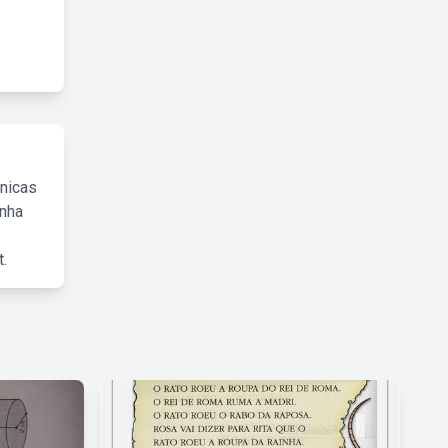
cnicas
inha
.