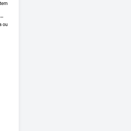
 tem
 —
a ou