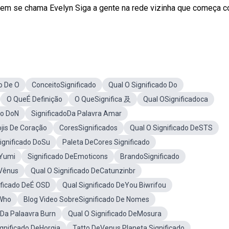
quem se chama Evelyn Siga a gente na rede vizinha que começa 
o De O
ConceitoSignificado
Qual O Significado Do
O QueÉ Definição
O QueSignifica 及
Qual OSignificadoca
do DoN
SignificadoDa Palavra Amar
jis De Coração
CoresSignificados
Qual O Significado DeSTS
ignificado DoSu
Paleta DeCores Significado
 Yumi
Significado DeEmoticons
BrandoSignificado
eVênus
Qual O Significado DeCatunzinbr
ificado DeÉ OSD
Qual Significado DeYou Biwrifou
eWho
Blog Video SobreSignificado De Nomes
oDa Palaavra Burn
Qual O Significado DeMosura
gnificado DeHorgia
Tatto DeVenus Planeta Significado