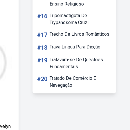
Ensino Religioso
#16
Tripomastigota De
Trypanosoma Cruzi
#17
Trecho De Livros Românticos
#18
Trava Lingua Para Dicção
#19
Tratavam-se De Questões
Fundamentais
#20
Tratado De Comércio E
Navegação
Evelyn