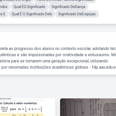
imdra
Qual ÉO Significado
Significado DeDança
os E
Qual É O Significado DeIs
Significado DeErepiçao
leta ao progresso dos alunos no contexto escolar, adotando té
tênticas e são impulsionadas por criatividade e entusiasmo. M
etória para se tornarem uma geração excepcional, utilizando
 por renomadas instituições acadêmicas globais - fdp.aau.edu.et