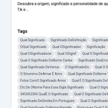
Descubra a origem, significado e personalidade de 
Tik e ...
Tags
Qual Significado
Significado DeDefinição
Significad
OQuê Significado
Qual OSignificadoc
Significação
Qual OSignificadocw
Qual OSignif
Qual O Significa
Qual O Significado DoNome Caribe
Significado DosEmo
Qual Significado DeVenus
O SignificadoDu
Qual O S
O Sinonimo DeAmar É Amo
Qual Significado DoNome
Fotos ComO Significado Amor
Qual É O Significado D
Etc De ONome Para Essa Sigla Significado
Qual O Sign
3450X2300 QualÉ O Significado
Qual O Significado D
Significado DeSinólia Em Portugues
Qual O Significad
Qual Significado DoNome Ranielle
Portugues Qual O Si