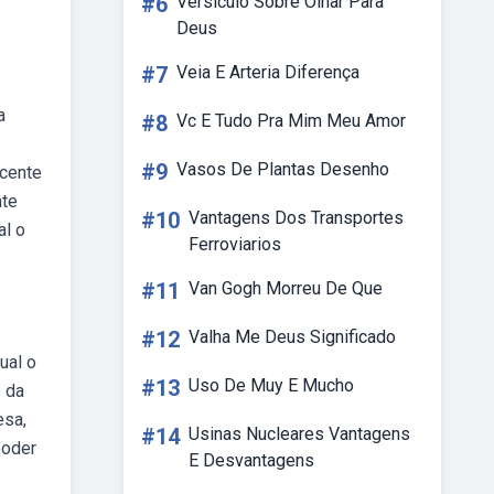
#6
Versiculo Sobre Olhar Para
Deus
#7
Veia E Arteria Diferença
a
#8
Vc E Tudo Pra Mim Meu Amor
#9
Vasos De Plantas Desenho
ocente
nte
#10
Vantagens Dos Transportes
al o
Ferroviarios
#11
Van Gogh Morreu De Que
#12
Valha Me Deus Significado
ual o
#13
Uso De Muy E Mucho
o da
esa,
#14
Usinas Nucleares Vantagens
poder
E Desvantagens