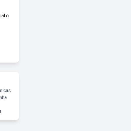
ual o
cnicas
inha
.