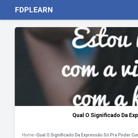
FDPLEARN
Qual O Significado Da Ex
Home
>
Qual O Significado Da Expressão Só Pra Poder Cur