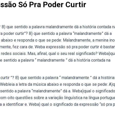
essão Só Pra Poder Curtir
? B) que sentido a palavra malandramente dá a história contada n
a poder curtir”? B) que sentido a palavra “malandramente” dá a
ca abaixo e responda o que se pede: Malandramente, a menina in
mente, fez cara de. Weba expressão só pra poder curtir é basta
des sociais. Mas, afinal, qual o seu real significado? Weba)qu
ue sentido a palavra “ malandramente ” dá a história contada na
urtir ”? B) que sentido a palavra “ malandramente ” dá a história
 Webleia a letra da música abaixo e responda o que se pede: A)q
 sentido a palavra “malandramente” dá a. Weba)qual o significad
om oito questões sobre a variação linguística na língua portugu
 identificar e. Weba) qual o significado da expressão “só pra 