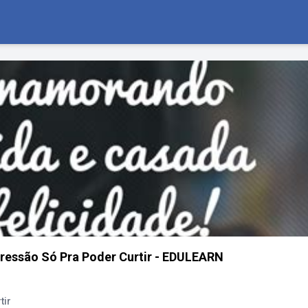
pressão Só Pra Poder Curtir - EDULEARN
tir