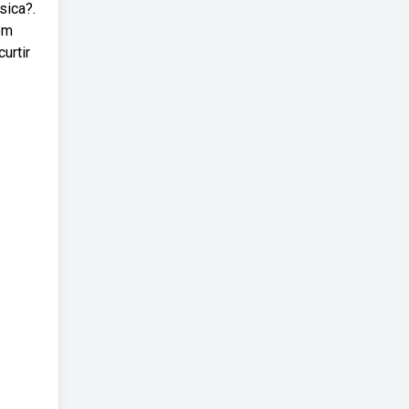
sica?.
 em
urtir