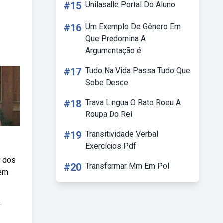
#15
Unilasalle Portal Do Aluno
#16
Um Exemplo De Gênero Em
Que Predomina A
Argumentação é
#17
Tudo Na Vida Passa Tudo Que
Sobe Desce
#18
Trava Lingua O Rato Roeu A
Roupa Do Rei
#19
Transitividade Verbal
Exercícios Pdf
r dos
#20
Transformar Mm Em Pol
rem
e