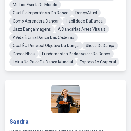
Melhor EscolaDo Mundo
Qual É aImportância Da Dança
DançaAtual
Como Aprendera Dançar
Habilidade DaDanca
Jazz DançaImagens
A DançaNas Artes Visuais
AVida É Uma Dança Das Cadeiras
Qual ÉO Principal Objetivo Da Dança
Slides DeDança
Danca Nhau
Fundamentos PedagogicosDa Danca
Leiria No PalcoDa Dança Mundial
Expressão Corporal
Sandra