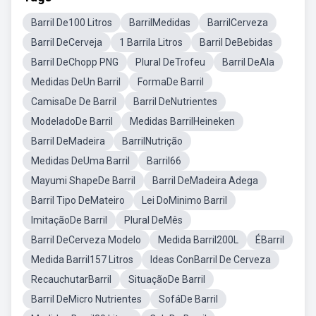
Barril De100 Litros
BarrilMedidas
BarrilCerveza
Barril DeCerveja
1 Barrila Litros
Barril DeBebidas
Barril DeChopp PNG
Plural DeTrofeu
Barril DeAla
Medidas DeUn Barril
FormaDe Barril
CamisaDe De Barril
Barril DeNutrientes
ModeladoDe Barril
Medidas BarrilHeineken
Barril DeMadeira
BarrilNutrição
Medidas DeUma Barril
Barril66
Mayumi ShapeDe Barril
Barril DeMadeira Adega
Barril Tipo DeMateiro
Lei DoMinimo Barril
ImitaçãoDe Barril
Plural DeMês
Barril DeCerveza Modelo
Medida Barril200L
ÉBarril
Medida Barril157 Litros
Ideas ConBarril De Cerveza
RecauchutarBarril
SituaçãoDe Barril
Barril DeMicro Nutrientes
SofáDe Barril