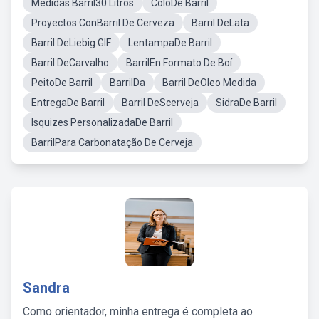
Medidas Barril30 Litros
ColoDe Barril
Proyectos ConBarril De Cerveza
Barril DeLata
Barril DeLiebig GIF
LentampaDe Barril
Barril DeCarvalho
BarrilEn Formato De Boí
PeitoDe Barril
BarrilDa
Barril DeOleo Medida
EntregaDe Barril
Barril DeScerveja
SidraDe Barril
Isquizes PersonalizadaDe Barril
BarrilPara Carbonatação De Cerveja
Sandra
Como orientador, minha entrega é completa ao