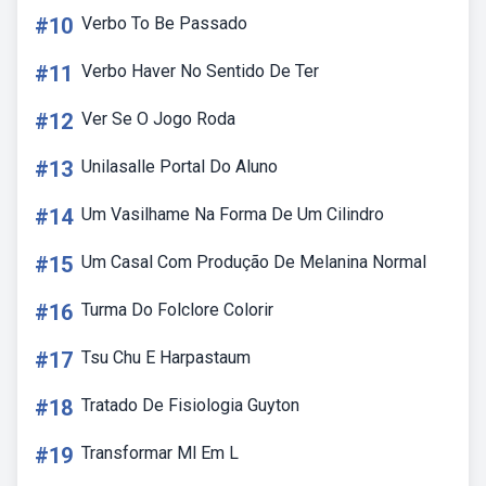
#10
Verbo To Be Passado
#11
Verbo Haver No Sentido De Ter
#12
Ver Se O Jogo Roda
#13
Unilasalle Portal Do Aluno
#14
Um Vasilhame Na Forma De Um Cilindro
#15
Um Casal Com Produção De Melanina Normal
#16
Turma Do Folclore Colorir
#17
Tsu Chu E Harpastaum
#18
Tratado De Fisiologia Guyton
#19
Transformar Ml Em L