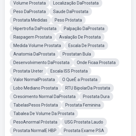
Volume Prostata
Localização DaProstata
Peso DaProstata
Saude DaProstata
Prostata Medidas
Peso Próstata
Hipertrofia DaProstata
Palpação DaProstata
Raspagem Prostata
Avalação De Prostata
Medida Volume Prostata
Escala De Prostata
Anatomia DaProstata
Prostatan Bula
Desenvolvimento DaProstata
Onde Ficaa Prostata
Prostata Ureter
Escala ISS Prostata
Valor NormalProstata
O QueÉ a Prostata
Lobo Mediano Prostata
RTU BipolarDa Prostata
Crescimento Normal DaProstata
Prostata Dura
TabelasPesos Próstata
Prostata Feminina
Tabalea De Volume Da Prostata
PesoAnormal Próstata
USG Prostata Laudo
Prostata NormalE HBP
Prostata Exame PSA