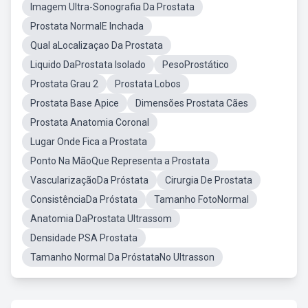
Imagem Ultra-Sonografia Da Prostata
Prostata NormalE Inchada
Qual aLocalizaçao Da Prostata
Liquido DaProstata Isolado
PesoProstático
Prostata Grau 2
Prostata Lobos
Prostata Base Apice
Dimensões Prostata Cães
Prostata Anatomia Coronal
Lugar Onde Fica a Prostata
Ponto Na MãoQue Representa a Prostata
VascularizaçãoDa Próstata
Cirurgia De Prostata
ConsistênciaDa Próstata
Tamanho FotoNormal
Anatomia DaProstata Ultrassom
Densidade PSA Prostata
Tamanho Normal Da PróstataNo Ultrasson