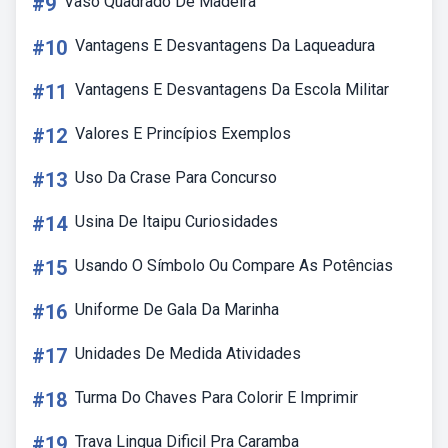
#9
Vaso Quadrado De Madeira
#10
Vantagens E Desvantagens Da Laqueadura
#11
Vantagens E Desvantagens Da Escola Militar
#12
Valores E Princípios Exemplos
#13
Uso Da Crase Para Concurso
#14
Usina De Itaipu Curiosidades
#15
Usando O Símbolo Ou Compare As Potências
#16
Uniforme De Gala Da Marinha
#17
Unidades De Medida Atividades
#18
Turma Do Chaves Para Colorir E Imprimir
#19
Trava Lingua Dificil Pra Caramba