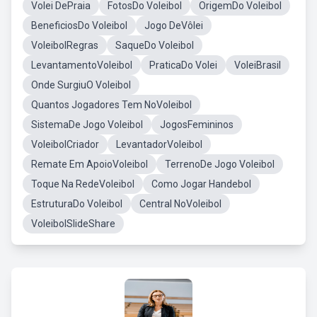
Volei DePraia
FotosDo Voleibol
OrigemDo Voleibol
BeneficiosDo Voleibol
Jogo DeVôlei
VoleibolRegras
SaqueDo Voleibol
LevantamentoVoleibol
PraticaDo Volei
VoleiBrasil
Onde SurgiuO Voleibol
Quantos Jogadores Tem NoVoleibol
SistemaDe Jogo Voleibol
JogosFemininos
VoleibolCriador
LevantadorVoleibol
Remate Em ApoioVoleibol
TerrenoDe Jogo Voleibol
Toque Na RedeVoleibol
Como Jogar Handebol
EstruturaDo Voleibol
Central NoVoleibol
VoleibolSlideShare