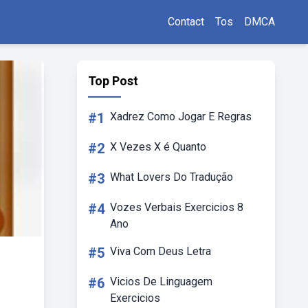
Contact
Tos
DMCA
Top Post
#1
Xadrez Como Jogar E Regras
#2
X Vezes X é Quanto
#3
What Lovers Do Tradução
#4
Vozes Verbais Exercicios 8
Ano
#5
Viva Com Deus Letra
#6
Vicios De Linguagem
Exercicios