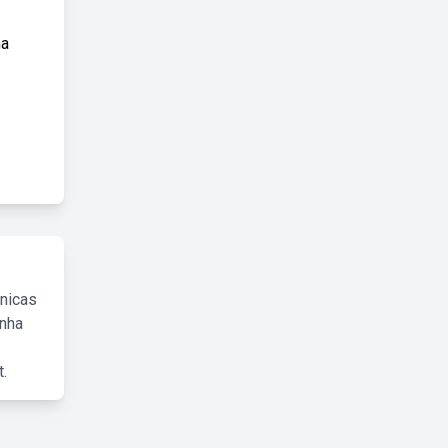
ma
cnicas
inha
.