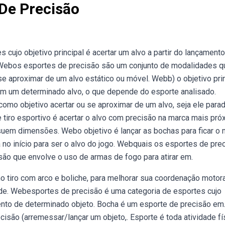
 De Precisão
cujo objetivo principal é acertar um alvo a partir do lançament
. Webos esportes de precisão são um conjunto de modalidades q
se aproximar de um alvo estático ou móvel. Webb) o objetivo pri
em um determinado alvo, o que depende do esporte analisado.
o objetivo acertar ou se aproximar de um alvo, seja ele para
tiro esportivo é acertar o alvo com precisão na marca mais pró
suem dimensões. Webo objetivo é lançar as bochas para ficar o 
 no início para ser o alvo do jogo. Webquais os esportes de pre
são que envolve o uso de armas de fogo para atirar em.
 tiro com arco e boliche, para melhorar sua coordenação motor
s de. Webesportes de precisão é uma categoria de esportes cujo
amento de determinado objeto. Bocha é um esporte de precisão em
isão (arremessar/lançar um objeto,. Esporte é toda atividade fí