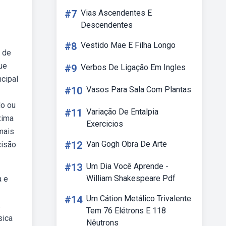
#7
Vias Ascendentes E
Descendentes
#8
Vestido Mae E Filha Longo
o de
ue
#9
Verbos De Ligação Em Ingles
ncipal
#10
Vasos Para Sala Com Plantas
do ou
#11
Variação De Entalpia
xima
Exercicios
mais
#12
Van Gogh Obra De Arte
cisão
#13
Um Dia Você Aprende -
William Shakespeare Pdf
a e
#14
Um Cátion Metálico Trivalente
.
Tem 76 Elétrons E 118
sica
Nêutrons