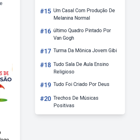
ue
#15
Um Casal Com Produção De
Melanina Normal
#16
último Quadro Pintado Por
Van Gogh
#17
Turma Da Mônica Jovem Gibi
#18
Tudo Sala De Aula Ensino
Religioso
#19
Tudo Foi Criado Por Deus
#20
Trechos De Músicas
Positivas
p
álogo