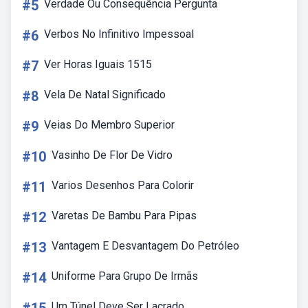
#5
Verdade Ou Consequência Pergunta
#6
Verbos No Infinitivo Impessoal
#7
Ver Horas Iguais 1515
#8
Vela De Natal Significado
#9
Veias Do Membro Superior
#10
Vasinho De Flor De Vidro
#11
Varios Desenhos Para Colorir
#12
Varetas De Bambu Para Pipas
#13
Vantagem E Desvantagem Do Petróleo
#14
Uniforme Para Grupo De Irmãs
Um Túnel Deve Ser Lacrado