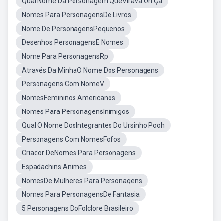
Qual Nome Da Personagem QueVirava On Ça
Nomes Para PersonagensDe Livros
Nome De PersonagensPequenos
Desenhos PersonagensE Nomes
Nome Para PersonagensRp
Através Da MinhaO Nome Dos Personagens
Personagens Com NomeV
NomesFemininos Americanos
Nomes Para PersonagensInimigos
Qual O Nome DosIntegrantes Do Ursinho Pooh
Personagens Com NomesFofos
Criador DeNomes Para Personagens
Espadachins Animes
NomesDe Mulheres Para Personagens
Nomes Para PersonagensDe Fantasia
5 Personagens DoFolclore Brasileiro