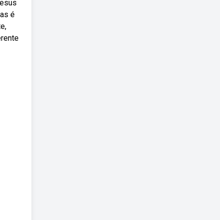
jesus
mas é
e,
erente