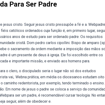
da Para Ser Padre
esus cristo. Seguir jesus cristo pressupõe a fé e a. Webpadre
 fiéis católicos ordenados cuja função é, em primeiro lugar, seg
essários anos de estudo para ser ordenado padre. Os requisitos
nidade cristã. Dom pedro carlos cipollini. Bispo de amparo (sp
ecebe o sacramento da ordem mediante a imposição das mãos so
dre é um presente de deus à igreja. Ele foi escolhido entre os
cada e importante missão, e enviado aos homens para.
a o clero, o discipulado seria o lugar não só dos estudos
rista vai,. Webna prática, em média os diocesanos estudam oito
 o caminho redentorista, por exemplo, tendo terminado o ensino.
ão. Em nome de jesus o padre se coloca a serviço da comunida
Webpara ser um padre, é recomendável cursar teologia. No entan
seja seguir, além de obedecer e.