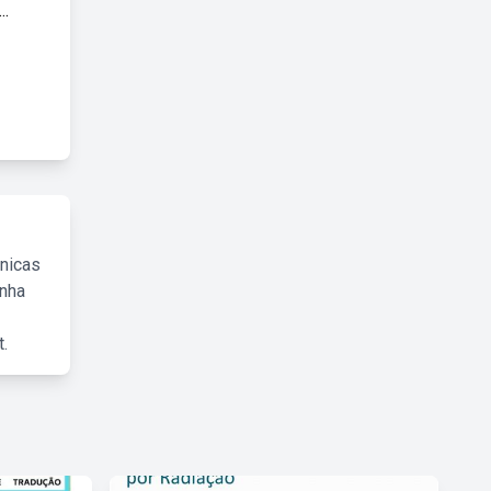
..
cnicas
inha
.