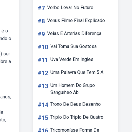
#7
Verbo Levar No Futuro
#8
Venus Filme Final Explicado
 é o
#9
Veias E Arterias Diferença
undo o
#10
Vai Toma Sua Gostosa
) ser
#11
Uva Verde Em Ingles
bre a
#12
Uma Palavra Que Tem 5 A
#13
Um Homem Do Grupo
Sanguíneo Ab
 anos;
#14
Trono De Deus Desenho
de
#15
Triplo Do Triplo De Quatro
to,
#16
Tricomoníase Forma De