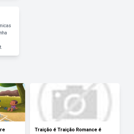
cnicas
inha
.
ore
Traição é Traição Romance é