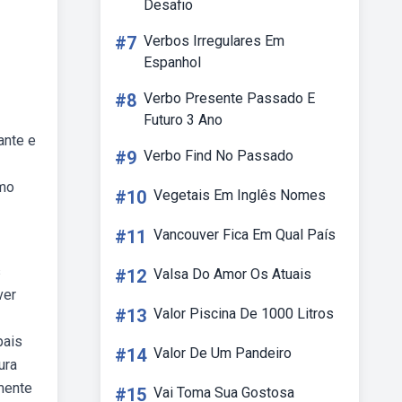
Desafio
#7
Verbos Irregulares Em
Espanhol
#8
Verbo Presente Passado E
Futuro 3 Ano
ante e
#9
Verbo Find No Passado
omo
#10
Vegetais Em Inglês Nomes
#11
Vancouver Fica Em Qual País
s
#12
Valsa Do Amor Os Atuais
ver
#13
Valor Piscina De 1000 Litros
pais
#14
Valor De Um Pandeiro
ura
mente
#15
Vai Toma Sua Gostosa