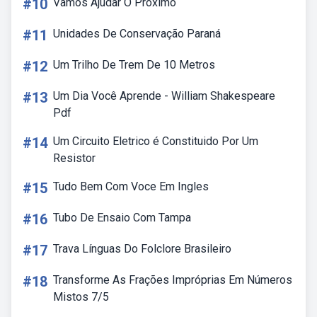
#10
Vamos Ajudar O Próximo
#11
Unidades De Conservação Paraná
#12
Um Trilho De Trem De 10 Metros
#13
Um Dia Você Aprende - William Shakespeare
Pdf
#14
Um Circuito Eletrico é Constituido Por Um
Resistor
#15
Tudo Bem Com Voce Em Ingles
#16
Tubo De Ensaio Com Tampa
#17
Trava Línguas Do Folclore Brasileiro
#18
Transforme As Frações Impróprias Em Números
Mistos 7/5