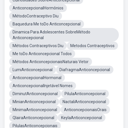
Cuiriosidades SobreAnticoncepcional
AnticoncepcionalHormônios
MétodoContraceptivo Diu
Baquedura Me toDo Anticoncepcional
Dinamica Para Adolescentes SobreMétodo
Anticoncepcional
Métodos Contraceptivos Diu
Metodos Contraceptivos
Me toDo Anticoncepcional Todos
Métodos AnticoncepcionaisNaturais Vetor
LumiAnticoncepcional
DiafragmaAnticoncepcional
AnticoncepcionalHormonal
AnticoncepcionalInjetável Nomes
DiminutAnticoncepcional
PilulaAnticoncepcional
MinianAnticoncepcional
NactaliAnticoncepcional
MinimaAnticoncepcional
AnticoncepcionaisOrais
QlairaAnticoncepcional
KeylaAnticoncepcional
PilulasAnticoncepcionais