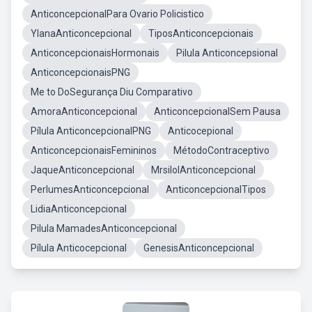
AnticoncepcionalPara Ovario Policistico
YlanaAnticoncepcional
TiposAnticoncepcionais
AnticoncepcionaisHormonais
Pilula Anticoncepsional
AnticoncepcionaisPNG
Me to DoSegurança Diu Comparativo
AmoraAnticoncepcional
AnticoncepcionalSem Pausa
Pílula AnticoncepcionalPNG
Anticocepional
AnticoncepcionaisFemininos
MétodoContraceptivo
JaqueAnticoncepcional
MrsilolAnticoncepcional
PerlumesAnticoncepcional
AnticoncepcionalTipos
LidiaAnticoncepcional
Pilula MamadesAnticoncepcional
Pílula Anticocepcional
GenesisAnticoncepcional