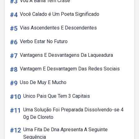
#3
Vou A Bahia Tem Crase
#4
Você Calado é Um Poeta Significado
#5
Vias Ascendentes E Descendentes
#6
Verbo Estar No Futuro
#7
Vantagens E Desvantagens Da Laqueadura
#8
Vantagem E Desvantagem Das Redes Sociais
#9
Uso De Muy E Mucho
#10
Unico Pais Que Tem 3 Capitais
#11
Uma Solução Foi Preparada Dissolvendo-se 4
0g De Cloreto
#12
Uma Fita De Dna Apresenta A Seguinte
Sequência