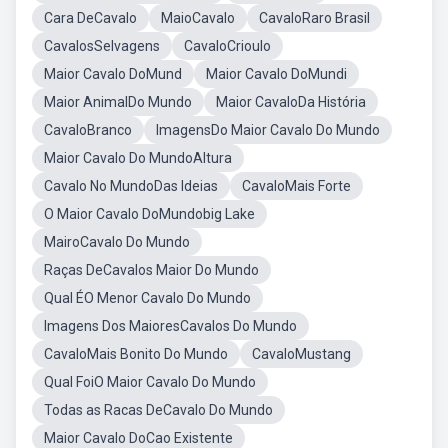
Cara DeCavalo
MaioCavalo
CavaloRaro Brasil
CavalosSelvagens
CavaloCrioulo
Maior Cavalo DoMund
Maior Cavalo DoMundi
Maior AnimalDo Mundo
Maior CavaloDa História
CavaloBranco
ImagensDo Maior Cavalo Do Mundo
Maior Cavalo Do MundoAltura
Cavalo No MundoDas Ideias
CavaloMais Forte
O Maior Cavalo DoMundobig Lake
MairoCavalo Do Mundo
Raças DeCavalos Maior Do Mundo
Qual ÉO Menor Cavalo Do Mundo
Imagens Dos MaioresCavalos Do Mundo
CavaloMais Bonito Do Mundo
CavaloMustang
Qual FoiO Maior Cavalo Do Mundo
Todas as Racas DeCavalo Do Mundo
Maior Cavalo DoCao Existente