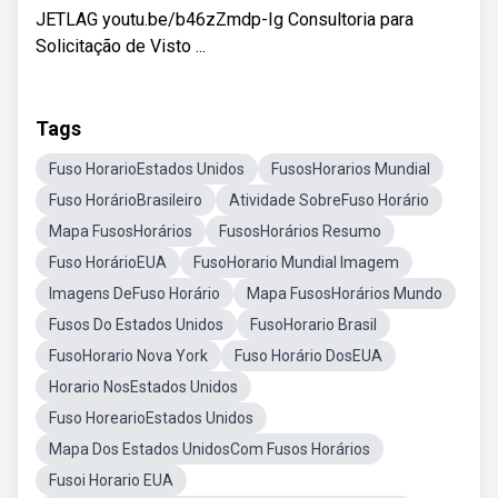
JETLAG youtu.be/b46zZmdp-Ig Consultoria para
Solicitação de Visto ...
Tags
Fuso HorarioEstados Unidos
FusosHorarios Mundial
Fuso HorárioBrasileiro
Atividade SobreFuso Horário
Mapa FusosHorários
FusosHorários Resumo
Fuso HorárioEUA
FusoHorario Mundial Imagem
Imagens DeFuso Horário
Mapa FusosHorários Mundo
Fusos Do Estados Unidos
FusoHorario Brasil
FusoHorario Nova York
Fuso Horário DosEUA
Horario NosEstados Unidos
Fuso HorearioEstados Unidos
Mapa Dos Estados UnidosCom Fusos Horários
Fusoi Horario EUA