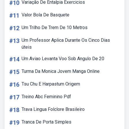
#10
Variação De Entalpia Exercicios
#11
Valor Bola De Basquete
#12
Um Trilho De Trem De 10 Metros
#13
Um Professor Aplica Durante Os Cinco Dias
úteis
#14
Um Aviao Levanta Voo Sob Angulo De 20
#15
Turma Da Monica Jovem Manga Online
#16
Tsu Chu E Harpastum Origem
#17
Treino Abc Feminino Pdf
#18
Trava Lingua Folclore Brasileiro
#19
Tranca De Porta Simples