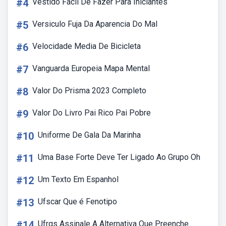
#4
Vestido Fácil De Fazer Para Iniciantes
#5
Versiculo Fuja Da Aparencia Do Mal
#6
Velocidade Media De Bicicleta
#7
Vanguarda Europeia Mapa Mental
#8
Valor Do Prisma 2023 Completo
#9
Valor Do Livro Pai Rico Pai Pobre
#10
Uniforme De Gala Da Marinha
#11
Uma Base Forte Deve Ter Ligado Ao Grupo Oh
#12
Um Texto Em Espanhol
#13
Ufscar Que é Fenotipo
#14
Ufrgs Assinale A Alternativa Que Preenche