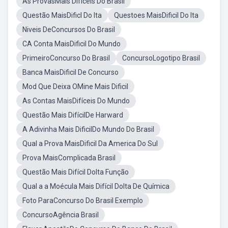
As ProvasMais Difíceis Do Brasil
Questão MaisDificl Do Ita
Questoes MaisDificil Do Ita
Niveis DeConcursos Do Brasil
CA Conta MaisDificil Do Mundo
PrimeiroConcurso Do Brasil
ConcursoLogotipo Brasil
Banca MaisDificil De Concurso
Mod Que Deixa OMine Mais Dificil
As Contas MaisDifíceis Do Mundo
Questão Mais DifícilDe Harward
A Adivinha Mais DificilDo Mundo Do Brasil
Qual a Prova MaisDificil Da America Do Sul
Prova MaisComplicada Brasil
Questão Mais Difícil DoIta Função
Qual a a Moécula Mais Difícil DoIta De Química
Foto ParaConcurso Do Brasil Exemplo
ConcursoAgência Brasil