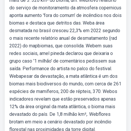
mais de 3. 320 km² do bioma, um. Webnovo relatório
do serviço de monitoramento da atmosfera copernicus
aponta aumento 'fora do comum' de incêndios nos dois
biomas e destaca que detritos das. Weba área
desmatada no brasil cresceu 22,3% em 2022 segundo
o mais recente relatório anual de desmatamento (rad
2022) do mapbiomas, que consolida. Webem suas
redes sociais, arnel pineda declarou que deixaria o
grupo caso '1 milhão' de comentários pedissem sua
saída. Performance do artista no palco do festival.
Webapesar da devastação, a mata atlântica é um dos
biomas mais biodiversos do mundo, com cerca de 261
espécies de mamíferos, 200 de répteis, 370. Webos
indicadores revelam que estão preservados apenas
12% da área original da mata atlântica, o bioma mais
devastado do país. De 1,8 milhão km²,. Webflores
brotam em meio a cenário devastado por incêndio
florestal nas proximidades da torre digital.