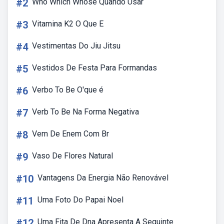
#2
Who Which Whose Quando Usar
#3
Vitamina K2 O Que E
#4
Vestimentas Do Jiu Jitsu
#5
Vestidos De Festa Para Formandas
#6
Verbo To Be O'que é
#7
Verb To Be Na Forma Negativa
#8
Vem De Enem Com Br
#9
Vaso De Flores Natural
#10
Vantagens Da Energia Não Renovável
#11
Uma Foto Do Papai Noel
#12
Uma Fita De Dna Apresenta A Seguinte