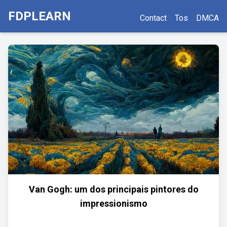
FDPLEARN
Contact
Tos
DMCA
Van Gogh: um dos principais pintores do
impressionismo