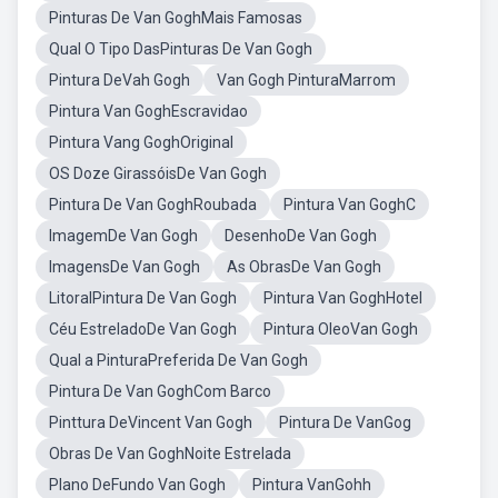
Pinturas De Van GoghMais Famosas
Qual O Tipo DasPinturas De Van Gogh
Pintura DeVah Gogh
Van Gogh PinturaMarrom
Pintura Van GoghEscravidao
Pintura Vang GoghOriginal
OS Doze GirassóisDe Van Gogh
Pintura De Van GoghRoubada
Pintura Van GoghC
ImagemDe Van Gogh
DesenhoDe Van Gogh
ImagensDe Van Gogh
As ObrasDe Van Gogh
LitoralPintura De Van Gogh
Pintura Van GoghHotel
Céu EstreladoDe Van Gogh
Pintura OleoVan Gogh
Qual a PinturaPreferida De Van Gogh
Pintura De Van GoghCom Barco
Pinttura DeVincent Van Gogh
Pintura De VanGog
Obras De Van GoghNoite Estrelada
Plano DeFundo Van Gogh
Pintura VanGohh