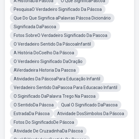
A HistóriaDa Páscoa
O Que SignificaPascoa
PesquisaO Verdadeiro Significado Da Páscoa
Que Do Que Significa aPalavras Páscoa Dicionário
Significada DaPascoa
Fotos SobreO Verdadeiro Significado Da Pascoa
O Verdadeiro Sentido Da PáscoaInfantil
A História DoCoelho Da Páscoa
O Verdadeiro Significado DaOração
AVerdadeira Historia Da Pascoa
Atividades Da PáscoaPara Educação Infantil
Verdadeiro Sentido DaPascoa Para Educacao Infantil
O Siginificado DaPalavra Trego Na Pascoa
O SentidoDa Páscoa
Qual O Significado DaPascoa
EstradaDa Páscoa
Atividade DosSimbolos Da Páscoa
Fotos Do SignificadoDe Páscoa
Atividade De CruzadinhaDa Páscoa