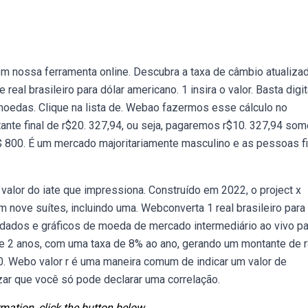
com nossa ferramenta online. Descubra a taxa de câmbio atualiza
al brasileiro para dólar americano. 1 insira o valor. Basta digit
 moedas. Clique na lista de. Webao fazermos esse cálculo no
nte final de r$20. 327,94, ou seja, pagaremos r$10. 327,94 som
r$ 800. É um mercado majoritariamente masculino e as pessoas 
lor do iate que impressiona. Construído em 2022, o project x
ove suítes, incluindo uma. Webconverta 1 real brasileiro para 
 dados e gráficos de moeda de mercado intermediário ao vivo pa
te 2 anos, com uma taxa de 8% ao ano, gerando um montante de r
000. Webo valor r é uma maneira comum de indicar um valor de
izar que você só pode declarar uma correlação.
mation, click the button below.