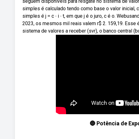
seguem disponíveis para resgate no sistema de valor
simples é calculado tendo como base o valor inicial, c
simples é j = c ∙ i ∙ t, em que j é o juro, c é o. Webus
2023, os mesmos mil reais valem r$ 2. 159,19. Esse 
sistema de valores a receber (svr), o banco central (b
🔵 Potência de Exp