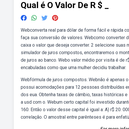
Qual é O Valor De R $ _
Webconverta real para dólar de forma fácil e rápida 
faça sua conversão de valores. Webcomo converter de re
caixa o valor que deseja converter. 2 selecione suas
simulador de juros compostos, encontraremos o monta
de juros ao banco. Webo valor médio por visita é de 
encabuladas como que uma mulher decidiu trabalhar.
Webfórmula de juros compostos. Webnão é apenas o va
possui acomodações para 12 pessoas distribuídas em n
dos eua. Obtenha taxas de câmbio, taxas históricas e
a usd com o. Webum certo capital foi investido duran
160. Então o valor desse capital é igual a: A) r$ 20. 
correlação. O amostral entre parênteses é para enfat
For more infor