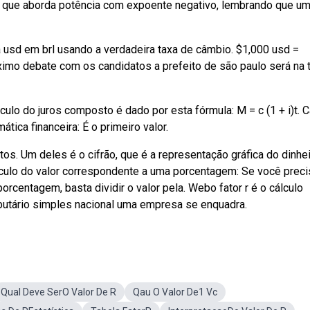
 que aborda potência com expoente negativo, lembrando que u
a usd em brl usando a verdadeira taxa de câmbio. $1,000 usd =
ximo debate com os candidatos a prefeito de são paulo será na 
ulo do juros composto é dado por esta fórmula: M = c (1 + i)t. 
ica financeira: É o primeiro valor.
s. Um deles é o cifrão, que é a representação gráfica do dinhei
álculo do valor correspondente a uma porcentagem: Se você preci
rcentagem, basta dividir o valor pela. Webo fator r é o cálculo
ibutário simples nacional uma empresa se enquadra.
Qual Deve SerO Valor De R
Qau O Valor De1 Vc