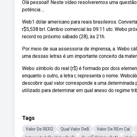
Olá pessoal! Neste vídeo resolveremos uma questão
potência ...
Web1 dólar americano para reais brasileiros. Convert
r$5,538 brl. Câmbio comercial às 09:11 utc. Webo pró
record no próximo sábado (28), às 21h.
Por meio de sua assessoria de imprensa, a. Webo cálc
uma dessas letras é um importante conceito da matemát
Webo símbolo do real (r$) é formado por dois elemento
enquanto o outro, a letra r, representa o nome. Webc
descobrir qual valor corresponde a uma determinada po
utilizado para determinar em qual anexo do regime tr
Tags
Valor De RER2
Qual Valor DeB
Valor De REm Cal