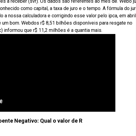
es a receber (svr). Os dados são referentes ao mês de. Webo j
onhecido como capital, a taxa de juro e o tempo. A fórmula do ju
ando a nossa calculadora e corrigindo esse valor pelo ipca, em abri
é um bom. Webdos r$ 8,51 bilhões disponíveis para resgate no
c) informou que r$ 11,2 milhões é a quantia mais.
oente Negativo: Qual o valor de R