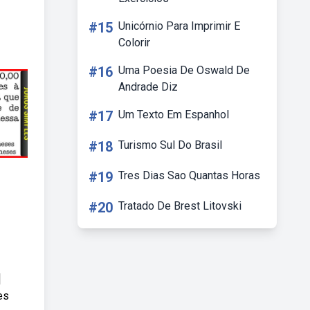
#15
Unicórnio Para Imprimir E
Colorir
#16
Uma Poesia De Oswald De
Andrade Diz
#17
Um Texto Em Espanhol
#18
Turismo Sul Do Brasil
#19
Tres Dias Sao Quantas Horas
#20
Tratado De Brest Litovski
]
es