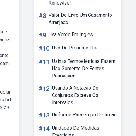
Renovável
#8
Valor Do Livro Um Casamento
Arranjado
da e
#9
Uva Verde Em Ingles
ar na
#10
Uso Do Pronome Lhe
ente
#11
Usinas Termoelétricas Fazem
ficam
Uso Somente De Fontes
Renováveis.
#12
Usando A Notacao De
dólar
Conjuntos Escreva Os
ra brl
Intervalos
$ 29.
#13
Uniforme Para Grupo De Irmãs
#14
Unidades De Medidas
Exercicios