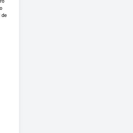
uro
ro
l de