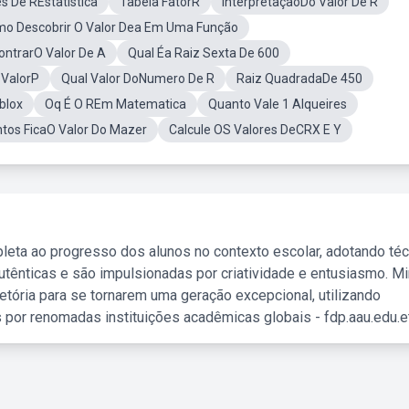
s De REstatística
Tabela FatorR
InterpretaçaoDo Valor De R
o Descobrir O Valor Dea Em Uma Função
ntrarO Valor De A
Qual Éa Raiz Sexta De 600
 ValorP
Qual Valor DoNumero De R
Raiz QuadradaDe 450
blox
Oq É O REm Matematica
Quanto Vale 1 Alqueires
tos FicaO Valor Do Mazer
Calcule OS Valores DeCRX E Y
leta ao progresso dos alunos no contexto escolar, adotando té
tênticas e são impulsionadas por criatividade e entusiasmo. M
etória para se tornarem uma geração excepcional, utilizando
 por renomadas instituições acadêmicas globais - fdp.aau.edu.et