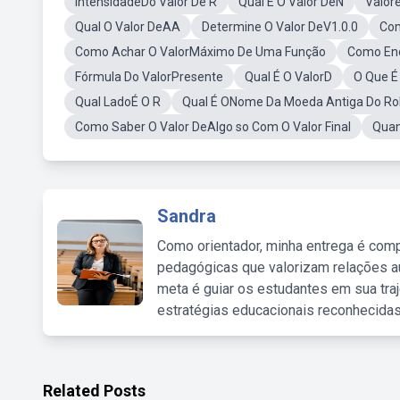
IntensidadeDo Valor De R
Qual É O Valor DeN
Valore
Qual O Valor DeAA
Determine O Valor DeV1.0.0
Com
Como Achar O ValorMáximo De Uma Função
Como Eno
Fórmula Do ValorPresente
Qual É O ValorD
O Que É
Qual LadoÉ O R
Qual É ONome Da Moeda Antiga Do Ro
Como Saber O Valor DeAlgo so Com O Valor Final
Quan
Sandra
Como orientador, minha entrega é comp
pedagógicas que valorizam relações au
meta é guiar os estudantes em sua traj
estratégias educacionais reconhecidas
Related Posts