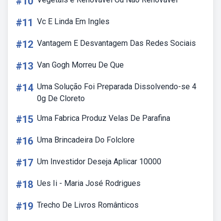
#10
#11
Vc E Linda Em Ingles
#12
Vantagem E Desvantagem Das Redes Sociais
#13
Van Gogh Morreu De Que
#14
Uma Solução Foi Preparada Dissolvendo-se 4
0g De Cloreto
#15
Uma Fabrica Produz Velas De Parafina
#16
Uma Brincadeira Do Folclore
#17
Um Investidor Deseja Aplicar 10000
#18
Ues Ii - Maria José Rodrigues
#19
Trecho De Livros Românticos